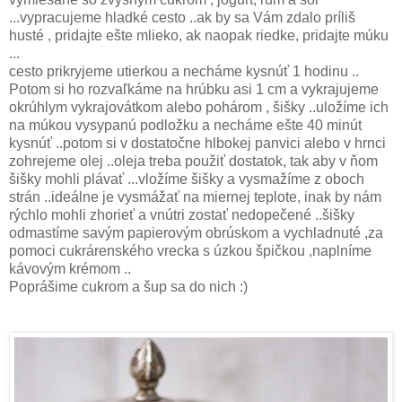
...vypracujeme hladké cesto ..ak by sa Vám zdalo príliš
husté , pridajte ešte mlieko, ak naopak riedke, pridajte múku
...
cesto prikryjeme utierkou a necháme kysnúť 1 hodinu ..
Potom si ho rozvaľkáme na hrúbku asi 1 cm a vykrajujeme
okrúhlym vykrajovátkom alebo pohárom , šišky ..uložíme ich
na múkou vysypanú podložku a necháme ešte 40 minút
kysnúť ..potom si v dostatočne hlbokej panvici alebo v hrnci
zohrejeme olej ..oleja treba použiť dostatok, tak aby v ňom
šišky mohli plávať ...vložíme šišky a vysmažíme z oboch
strán ..ideálne je vysmážať na miernej teplote, inak by nám
rýchlo mohli zhorieť a vnútri zostať nedopečené ..šišky
odmastíme savým papierovým obrúskom a vychladnuté ,za
pomoci cukrárenského vrecka s úzkou špičkou ,naplníme
kávovým krémom ..
Poprášime cukrom a šup sa do nich :)