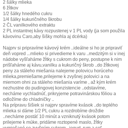
2 šálky mlieka
6 žĺtkov
1/2 šálky hnedého cukru
1/4 šálky kukuričného škrobu
2 ČL vanilkového extraktu
2 PL instantnej kávy rozpustenej v 1 PL vody (ja som použila
kávovinu Caro,aby šišky mohla aj dcérka)
Najprv si pripravíme kávový krém ..ideálne si ho je pripraviť
deň vopred ...mlieko si privedieme k varu ..medzitým si v inej
nádobe vyšľaháme žĺtky s cukrom do peny, postupne k nim
prišľaháme aj kávu,vanilku a kukuričný škrob ..do žĺtkovej
peny za stáleho miešania nalejeme polovicu horúceho
mlieka,premiešame,prilejeme k zvyšnej polovici a na
miernom ohni za stáleho miešania varíme , až kým krém
nezhustne do pudingovej konzistencie ..odstavíme,
necháme vychladnúť, prikryjeme potravinárskou fóliou a
odložíme do chladničky ..
Na prípravu šišiek si najprv spravíme kvások ..do teplého
mlieka si dáme 1/2 PL cukru a rozdrobíme droždie
..necháme postáť 10 minút a vzniknutý kvások potom
prilejeme k múke, pridáme roztopené maslo, žĺtky
vymiešané so zvyšným cukrom , jogurt, rum a soľ