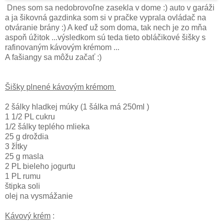
Dnes som sa nedobrovoľne zasekla v dome :) auto v garáži
a ja šikovná gazdinka som si v pračke vyprala ovládač na
otváranie brány :) A keď už som doma, tak nech je zo mňa
aspoň úžitok ...výsledkom sú teda tieto obláčikové šišky s
rafinovaným kávovým krémom ...
A fašiangy sa môžu začať :)
Šišky plnené kávovým krémom
2 šálky hladkej múky (1 šálka má 250ml )
1 1/2 PL cukru
1/2 šálky teplého mlieka
25 g droždia
3 žĺtky
25 g masla
2 PL bieleho jogurtu
1 PL rumu
štipka soli
olej na vysmážanie
Kávový krém
: