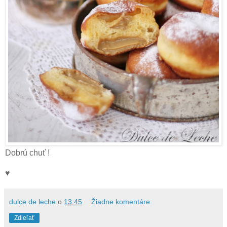
Dobrú chuť !
♥
dulce de leche
o
13:45
Žiadne komentáre:
Zdieľať