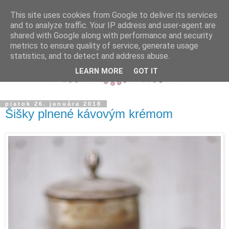
This site uses cookies from Google to deliver its services
and to analyze traffic. Your IP address and user-agent are
shared with Google along with performance and security
metrics to ensure quality of service, generate usage
statistics, and to detect and address abuse.
LEARN MORE
GOT IT
piatok 26. januára 2018
Šišky plnené kávovým krémom