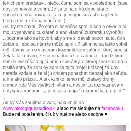
len chcem predstaviť niečo, čomu som sa v poslednom čase
dosť venovala a verím, že sa to na dlhú dobu stane
súčasťou mňa, rovnako , ako je mojou súčasťou aj tento
blog a moja záľuba v pečení :)
Asi by ste čakali, že som si konečne splnila sen a otvorila tú
moju vysnívanú cukráreň alebo vlastnú cukrársku výrobňu
...poznáte ako sa hovorí, aby sme si dávali pozor na to, čo si
želáme, lebo sa nám to môže splniť ? tak mne sa takto splnil
môj dávny sen o vlastnom kozmetickom salóne, ktorý som si
želala tak dávno, že som naňho už aj zabudla ...medzitým
som si vyskúšala aj tú prácu cukrárky, o ktorej som snívala a
zistila som, že som by som sa tejto mojej krásnej záľuby
nerada vzdala a že si ju chcem ponechať naozaj ako záľubu
a nie ako prácu ...A tak vznikol tento môj zlatavý druhý
domov ,kde Vás všetkých vítam a hostím ..a rozmaznávam
dotykmi a vôňami ...a je to taká moja "cukrárnička pre pleť "
:)
Ak by Vás zaujímalo viac, nakuknite na
www.biologiquestudio.sk
alebo ma sledujte na
facebooku .
Bude mi potešením, či už virtuálne alebo osobne ♥