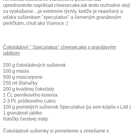
uprednostníte napríklad cheesecake,tak tento rozhodne stojí
za vyskúšanie ...je extrémne rýchly, keďže je nepečený a
vďaka sušienkam "speculatius" a červeným granátovým
perličkám, chutí ako Vianoce :)
Čokoládový " Speculatius" cheesecake s granátovým
jablkom
200 g čokoládových sušienok
100 g masla
500 g mascarpone
250 ml šľahačky
200 g kvalitnej čokolády
1 ČL perníkového korenia
2-3 PL práškového cukru
100 g pomletých sušienok Speculatius (ja som kúpila v Lidl )
1 granátové jablko
lístočky čerstvej mäty
Čokoládové sušienky si pomelieme a zmiešame s