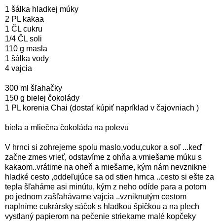
1 šálka hladkej múky
2 PL kakaa
1 ČL cukru
1/4 ČL soli
110 g masla
1 šálka vody
4 vajcia
300 ml šľahačky
150 g bielej čokolády
1 PL korenia Chai (dostať kúpiť napríklad v čajovniach )
biela a mliečna čokoláda na polevu
V hrnci si zohrejeme spolu maslo,vodu,cukor a soľ ...keď
začne zmes vrieť, odstavíme z ohňa a vmiešame múku s
kakaom..vrátime na oheň a miešame, kým nám nevznikne
hladké cesto ,oddeľujúce sa od stien hrnca ..cesto si ešte za
tepla šľaháme asi minútu, kým z neho odíde para a potom
po jednom zašľahávame vajcia ..vzniknutým cestom
naplníme cukrársky sáčok s hladkou špičkou a na plech
vystlaný papierom na pečenie striekame malé kopčeky