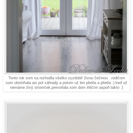
Tento rok som sa rozhodla všetko vyzdobiť živou čečinou ..rodičom
som obstrihala asi pol záhrady a potom už len plietla a plietla :) keď už
nemáme živý stromček,prevoňala som dom ihličím aspoň takto :)