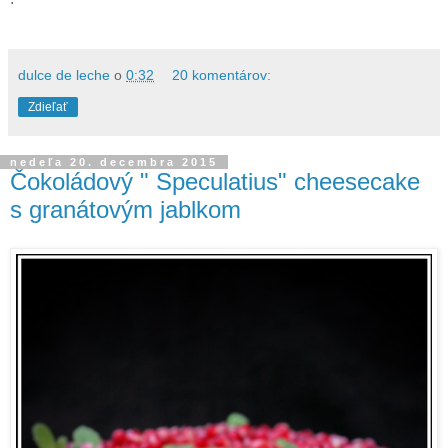
dulce de leche
o
0:32
20 komentárov:
Zdieľať
nedeľa 20. decembra 2015
Čokoládový " Speculatius" cheesecake
s granátovým jablkom