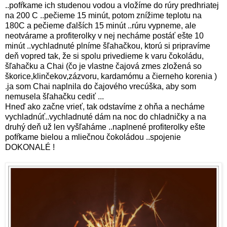
..pofŕkame ich studenou vodou a vložíme do rúry predhriatej
na 200 C ..pečieme 15 minút, potom znížime teplotu na
180C a pečieme ďalších 15 minút ..rúru vypneme, ale
neotvárame a profiterolky v nej necháme postáť ešte 10
minút ..vychladnuté plníme šľahačkou, ktorú si pripravíme
deň vopred tak, že si spolu privedieme k varu čokoládu,
šľahačku a Chai (čo je vlastne čajová zmes zložená so
škorice,klinčekov,zázvoru, kardamómu a čierneho korenia )
.ja som Chai naplnila do čajového vrecúška, aby som
nemusela šľahačku cediť ...
Hneď ako začne vrieť, tak odstavíme z ohňa a necháme
vychladnúť..vychladnuté dám na noc do chladničky a na
druhý deň už len vyšľaháme ..naplnené profiterolky ešte
pofŕkame bielou a mliečnou čokoládou ..spojenie
DOKONALÉ !