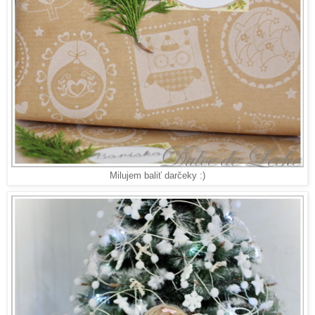
Milujem baliť darčeky :)