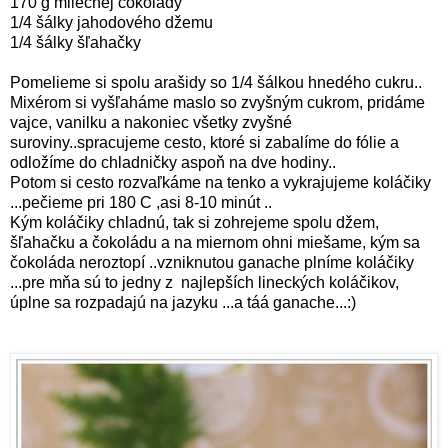
170 g mliečnej čokolády
1/4 šálky jahodového džemu
1/4 šálky šľahačky
Pomelieme si spolu arašidy so 1/4 šálkou hnedého cukru..
Mixérom si vyšľaháme maslo so zvyšným cukrom, pridáme
vajce, vanilku a nakoniec všetky zvyšné
suroviny..spracujeme cesto, ktoré si zabalíme do fólie a
odložíme do chladničky aspoň na dve hodiny..
Potom si cesto rozvaľkáme na tenko a vykrajujeme koláčiky
...pečieme pri 180 C ,asi 8-10 minút ..
Kým koláčiky chladnú, tak si zohrejeme spolu džem,
šľahačku a čokoládu a na miernom ohni miešame, kým sa
čokoláda neroztopí ..vzniknutou ganache plníme koláčiky
...pre mňa sú to jedny z najlepších lineckých koláčikov,
úplne sa rozpadajú na jazyku ...a táá ganache...:)