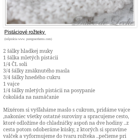
Pistáciové rožteky
(inšpirácia www. puregracefarms.com)
2 šálky hladkej muky
1 šálka mletých pistácii
1/4 ČL soli
3/4 šálky zmäknutého masla
3/4 šálky hnedého cukru
1 vajce
1/4 šálky mletých pistácii na posypanie
čokoláda na namáčanie
Mixérom si vyšľaháme maslo s cukrom, pridáme vajce
,nakoniec všetky ostatné suroviny a spracujeme cesto,
ktoré odložíme do chladničky aspoň na dve hodiny ..z
cesta potom odoberáme kúsky, z ktorých si spravíme
valček a vyformujeme do tvaru rožteka ..pečieme pri