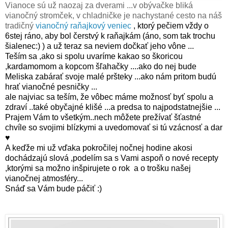
Vianoce sú už naozaj za dverami ...v obývačke bliká
vianočný stromček, v chladničke je nachystané cesto na náš
tradičný
vianočný raňajkový veniec
, ktorý pečiem vždy o
6stej ráno, aby bol čerstvý k raňajkám (áno, som tak trochu
šialenec:) ) a už teraz sa neviem dočkať jeho vône ...
Teším sa ,ako si spolu uvaríme kakao so škoricou
,kardamomom a kopcom šľahačky ....ako do nej bude
Meliska zabárať svoje malé pršteky ...ako nám pritom budú
hrať vianočné pesničky ...
ale najviac sa teším, že vôbec máme možnosť byť spolu a
zdraví ..také obyčajné klišé ...a predsa to najpodstatnejšie ...
Prajem Vám to všetkým..nech môžete prežívať šťastné
chvíle so svojimi blízkymi a uvedomovať si tú vzácnosť a dar
♥
A keďže mi už vďaka pokročilej nočnej hodine akosi
dochádzajú slová ,podelím sa s Vami aspoň o nové recepty
,ktorými sa možno inšpirujete o rok a o trošku našej
vianočnej atmosféry...
Snáď sa Vám bude páčiť :)