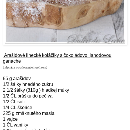
Arašidové linecké koláčiky s čokoládovo jahodovou
ganache
(inšpirácia www.loveandoliveoil.com)
85 g arašidov
1/2 šálky hnedého cukru
2 1/2 šálky (310g ) hladkej múky
1/2 ČL prášku do pečiva
1/2 ČL soli
1/4 ČL škorice
225 g zmäknutého masla
1 vajce
1 ČL vanilky