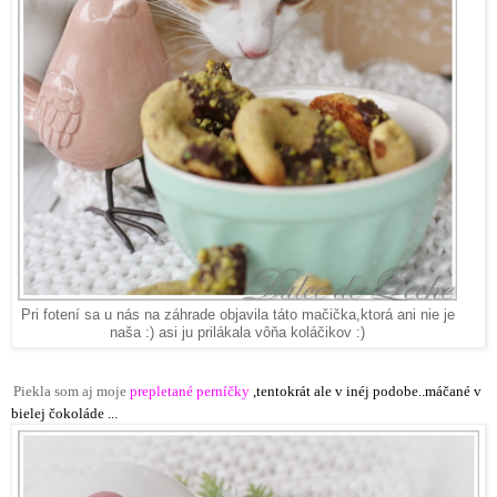
Pri fotení sa u nás na záhrade objavila táto mačička,ktorá ani nie je
naša :) asi ju prilákala vôňa koláčikov :)
Piekla som aj moje
prepletané perníčky
,
tentokrát ale v inéj podobe..máčané v
bielej čokoláde ...