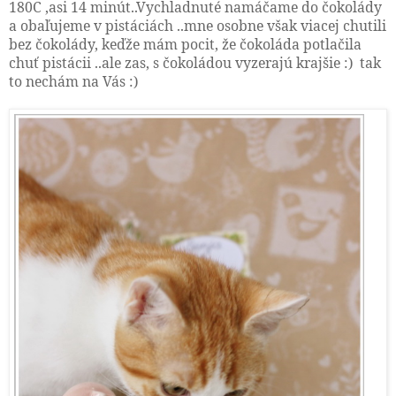
180C ,asi 14 minút..Vychladnuté namáčame do čokolády
a obaľujeme v pistáciách ..mne osobne však viacej chutili
bez čokolády, keďže mám pocit, že čokoláda potlačila
chuť pistácii ..ale zas, s čokoládou vyzerajú krajšie :) tak
to nechám na Vás :)