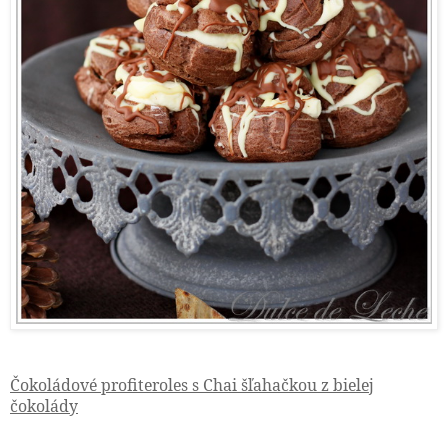
Čokoládové profiteroles s Chai šľahačkou z bielej
čokolády