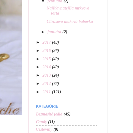
▼
februára
(2)
Najšťavnatejšia mrkvová
torta
Citrusovo maková bábovka
►
januára
(2)
►
2017
(43)
►
2016
(36)
►
2015
(40)
►
2014
(40)
►
2013
(24)
►
2012
(78)
►
2011
(121)
KATEGÓRIE
Bezmäsité jedlá
(45)
Candy
(11)
Cestoviny
(8)