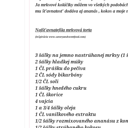
Ja mrkvové koláčiky môžem vo všetkých podobách, 
mu šťavnatosť dodáva aj ananás , kokos a moje 
Najšťavnatejšia mrkvová torta
(inšpirácia www.savoryandsweetfood.com)
3 šálky na jemno nastrúhanej mrkvy (1 
2 šálky hladkej múky
1 ČL prášku do pečiva
2 ČL sódy bikarbóny
1/2 ČL soli
1 šálky hnedého cukru
1 ČL škorice
4 vajcia
1 a 3/4 šálky oleja
1 ČL vanilkového extraktu
1/2 šálky rozmixovaného ananásu z ko
1/2 šálky strúhaného kokosu