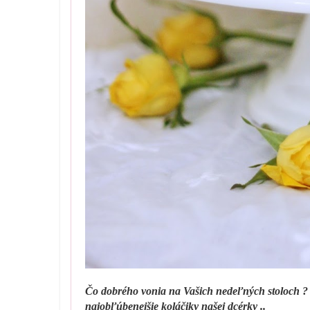
Čo dobrého vonia na Vašich nedeľných stoloch ? U 
najobľúbenejšie koláčiky našej dcérky ..