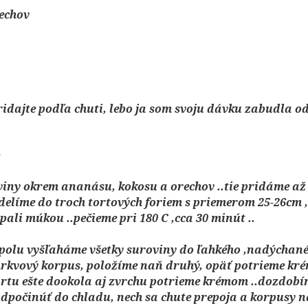
rechov
idajte podľa chuti, lebo ja som svoju dávku zabudla od
iny okrem ananásu, kokosu a orechov ..tie pridáme až
zdelíme do troch tortových foriem s priemerom 25-26cm 
li múkou ..pečieme pri 180 C ,cca 30 minút ..
spolu vyšľaháme všetky suroviny do ľahkého ,nadýchan
mrkvový korpus, položíme naň druhý, opäť potrieme kr
tortu ešte dookola aj zvrchu potrieme krémom ..dozdob
dpočinúť do chladu, nech sa chute prepoja a korpusy 