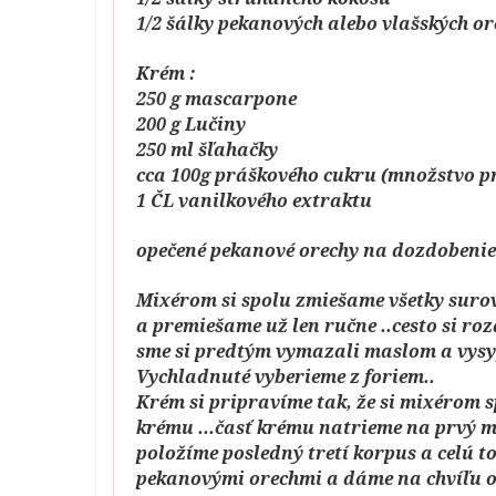
1/2 šálky pekanových alebo vlašských o
Krém :
250 g mascarpone
200 g Lučiny
250 ml šľahačky
cca 100g práškového cukru (množstvo pr
1 ČL vanilkového extraktu
opečené pekanové orechy na dozdobenie
Mixérom si spolu zmiešame všetky surov
a premiešame už len ručne ..cesto si ro
sme si predtým vymazali maslom a vysypa
Vychladnuté vyberieme z foriem..
Krém si pripravíme tak, že si mixérom 
krému ...časť krému natrieme na prvý 
položíme posledný tretí korpus a celú 
pekanovými orechmi a dáme na chvíľu o