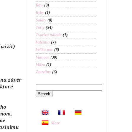
Raw
(3)
Ryby
(1)
Šaláty
(8)
Torty
(54)
Tvorivá nálada
(1)
Valentín
(7)
vážiť)
Veľká noc
(8)
Vianoce
(30)
Video
(1)
Zmrzliny
(6)
 na záver
,ktoré
ého
émom,
íme
More
nasiaknu