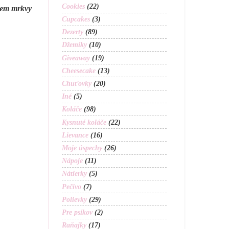
Cookies
(22)
krem mrkvy
Cupcakes
(3)
Dezerty
(89)
Džemíky
(10)
Giveaway
(19)
Cheesecake
(13)
Chuťovky
(20)
Iné
(5)
Koláče
(98)
Kysnuté koláče
(22)
Lievance
(16)
Moje úspechy
(26)
Nápoje
(11)
Nátierky
(5)
Pečivo
(7)
Polievky
(29)
Pre psíkov
(2)
Raňajky
(17)