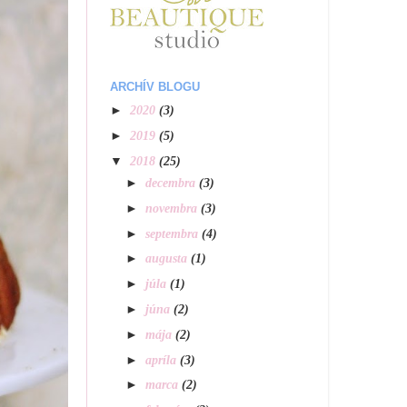
ARCHÍV BLOGU
►
2020
(3)
►
2019
(5)
▼
2018
(25)
►
decembra
(3)
►
novembra
(3)
►
septembra
(4)
►
augusta
(1)
►
júla
(1)
►
júna
(2)
►
mája
(2)
►
apríla
(3)
►
marca
(2)