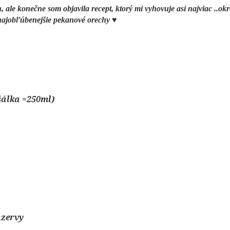
ale konečne som objavila recept, ktorý mi vyhovuje asi najviac ..o
najobľúbenejšie pekanové orechy ♥
šálka =250ml)
nzervy