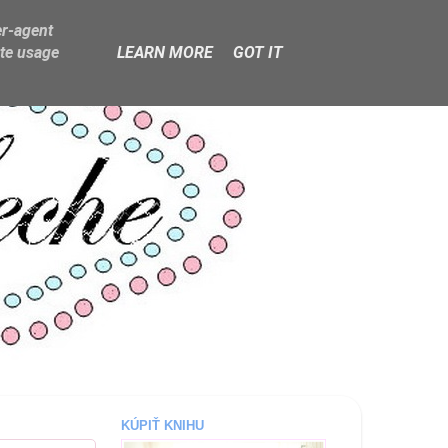
er-agent
ate usage
LEARN MORE
GOT IT
KÚPIŤ KNIHU