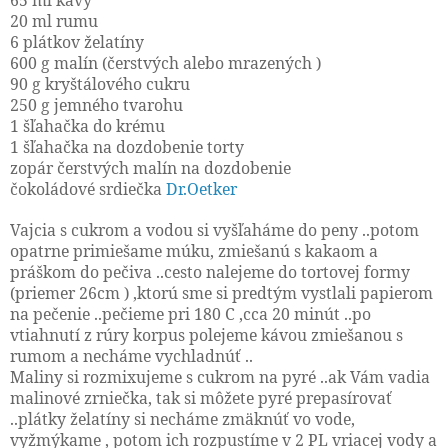
20 ml rumu
6 plátkov želatíny
600 g malín (čerstvých alebo mrazených )
90 g kryštálového cukru
250 g jemného tvarohu
1 šľahačka do krému
1 šľahačka na dozdobenie torty
zopár čerstvých malín na dozdobenie
čokoládové srdiečka
Dr.Oetker
Vajcia s cukrom a vodou si vyšľaháme do peny ..potom
opatrne primiešame múku, zmiešanú s kakaom a
práškom do pečiva ..cesto nalejeme do tortovej formy
(priemer 26cm ) ,ktorú sme si predtým vystlali papierom
na pečenie ..pečieme pri 180 C ,cca 20 minút ..po
vtiahnutí z rúry korpus polejeme kávou zmiešanou s
rumom a necháme vychladnúť ..
Maliny si rozmixujeme s cukrom na pyré ..ak Vám vadia
malinové zrniečka, tak si môžete pyré prepasírovať
..plátky želatíny si necháme zmäknúť vo vode,
vyžmýkame , potom ich rozpustíme v 2 PL vriacej vody a