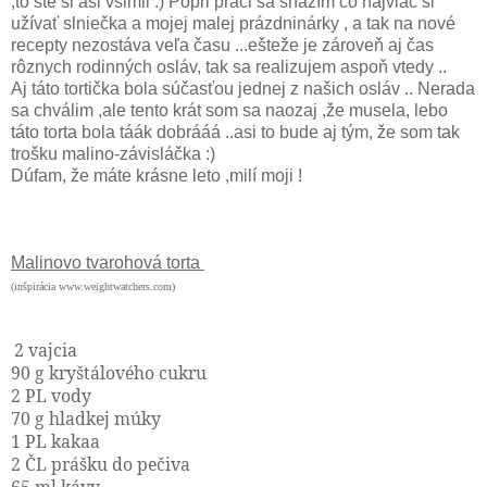
,to ste si asi všimli :) Popri práci sa snažím čo najviac si
užívať slniečka a mojej malej prázdninárky , a tak na nové
recepty nezostáva veľa času ...ešteže je zároveň aj čas
rôznych rodinných osláv, tak sa realizujem aspoň vtedy ..
Aj táto tortička bola súčasťou jednej z našich osláv .. Nerada
sa chválim ,ale tento krát som sa naozaj ,že musela, lebo
táto torta bola táák dobrááá ..asi to bude aj tým, že som tak
trošku malino-závisláčka :)
Dúfam, že máte krásne leto ,milí moji !
Malinovo tvarohová torta
(inšpirácia www.weightwatchers.com)
2 vajcia
90 g kryštálového cukru
2 PL vody
70 g hladkej múky
1 PL kakaa
2 ČL prášku do pečiva
65 ml kávy