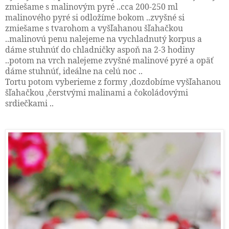
zmiešame s malinovým pyré ..cca 200-250 ml
malinového pyré si odložíme bokom ..zvyšné si
zmiešame s tvarohom a vyšľahanou šľahačkou
..malinovú penu nalejeme na vychladnutý korpus a
dáme stuhnúť do chladničky aspoň na 2-3 hodiny
..potom na vrch nalejeme zvyšné malinové pyré a opäť
dáme stuhnúť, ideálne na celú noc ..
Tortu potom vyberieme z formy ,dozdobíme vyšľahanou
šľahačkou ,čerstvými malinami a čokoládovými
srdiečkami ..