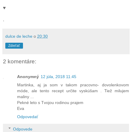
♥
.
dulce de leche
o
20:30
Zdieľať
2 komentáre:
Anonymný
12 júla, 2018 11:45
Martinka, aj ja som v takom pracovno- dovolenkovom
móde, ale tento recept určite vyskúšam . Tiež milujem
maliny ...
Pekné leto s Tvojou rodinou prajem
Eva
Odpovedať
Odpovede