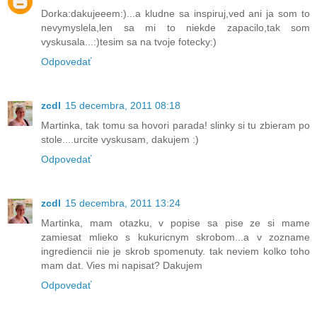
Dorka:dakujeeem:)...a kludne sa inspiruj,ved ani ja som to
nevymyslela,len sa mi to niekde zapacilo,tak som
vyskusala...:)tesim sa na tvoje fotecky:)
Odpovedať
zcdl
15 decembra, 2011 08:18
Martinka, tak tomu sa hovori parada! slinky si tu zbieram po
stole....urcite vyskusam, dakujem :)
Odpovedať
zcdl
15 decembra, 2011 13:24
Martinka, mam otazku, v popise sa pise ze si mame
zamiesat mlieko s kukuricnym skrobom...a v zozname
ingrediencii nie je skrob spomenuty. tak neviem kolko toho
mam dat. Vies mi napisat? Dakujem
Odpovedať