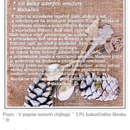
Pozn. : V popise surovín chýbajú " 3 PL kukuričného škrobu
" !!!