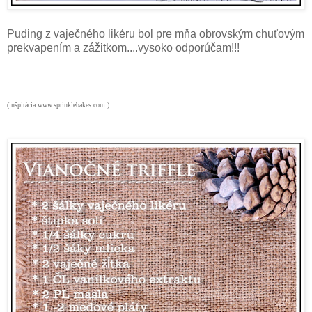
Puding z vaječného likéru bol pre mňa obrovským chuťovým
prekvapením a zážitkom....vysoko odporúčam!!!
(inšpirácia www.sprinklebakes.com )