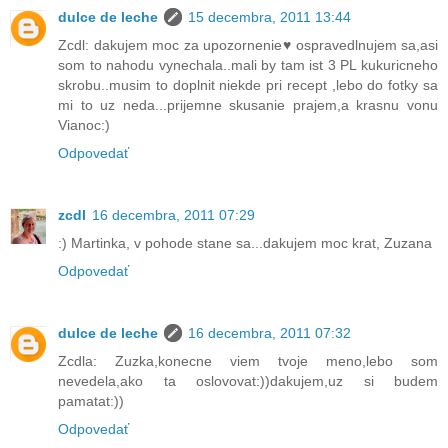
dulce de leche
15 decembra, 2011 13:44
Zcdl: dakujem moc za upozornenie♥ ospravedlnujem sa,asi
som to nahodu vynechala..mali by tam ist 3 PL kukuricneho
skrobu..musim to doplnit niekde pri recept ,lebo do fotky sa
mi to uz neda...prijemne skusanie prajem,a krasnu vonu
Vianoc:)
Odpovedať
zcdl
16 decembra, 2011 07:29
:) Martinka, v pohode stane sa...dakujem moc krat, Zuzana
Odpovedať
dulce de leche
16 decembra, 2011 07:32
Zcdla: Zuzka,konecne viem tvoje meno,lebo som
nevedela,ako ta oslovovat:))dakujem,uz si budem
pamatat:))
Odpovedať