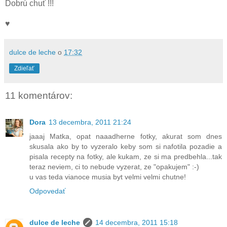
Dobrú chuť !!!
♥
dulce de leche
o
17:32
Zdieľať
11 komentárov:
Dora
13 decembra, 2011 21:24
jaaaj Matka, opat naaadherne fotky, akurat som dnes
skusala ako by to vyzeralo keby som si nafotila pozadie a
pisala recepty na fotky, ale kukam, ze si ma predbehla...tak
teraz neviem, ci to nebude vyzerat, ze "opakujem" :-)
u vas teda vianoce musia byt velmi velmi chutne!
Odpovedať
dulce de leche
14 decembra, 2011 15:18