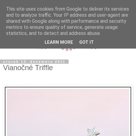
This site uses cookies from Google to deliver its services
and to analyze traffic. Your IP address and user-agent are
shared with Google along with performance and security
metrics to ensure quality of service, generate usage
statistics, and to detect and address abuse.
LEARN MORE
GOT IT
utorok 13. decembra 2011
Vianočné Triffle