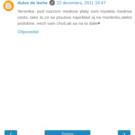
dulce de leche
22 decembra, 2011 16:47
Veronika: pod nazvom medove platy som myslela medove
cesto..take to,co sa pouziva napriklad aj na marlenku,alebo
podobne..nech vam chuti,ak sa na to date♥
Odpovedať
‹
›
Domov