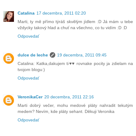
Catalina
17 decembra, 2011 02:20
Marti, ty mě přímo týráš skvělým jídlem :D Já mám u tebe
vždycky takový hlad a chuť na všechno, co tu vidím :D :D
Odpovedať
dulce de leche
19 decembra, 2011 09:45
Catalina: Katka,dakujem ti♥♥ rovnake pocity ja zdielam na
tvojom blogu:)
Odpovedať
VeronikaCer
20 decembra, 2011 22:16
Marti dobrý večer, mohu medové pláty nahradit tekutým
medem? Nevím, kde pláty sehant. Děkuji Veronika
Odpovedať