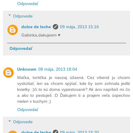
Odpovedať
Odpovede
dulce de leche
09 mája, 2013 15:16
Gabinka,dakujeem ♥
Odpovedať
Unknown
08 mája, 2013 18:04
Maťka, tortička je naozaj úžasná. Cez víkend ju chcem
vyskúšať, len sa chcem spýtať, kde by som zohnala jedlé
kvietky :)či to sú doma vypestované? Ak áno napíšeš mi čo
a ako to pestuješ :D Ďakujem ti a prajem veľa úspechov
nielen v kuchyni ;)
Odpovedať
Odpovede
dulce de leche
09 mája, 2013 15:20