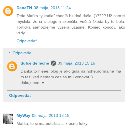
DanaTN
08 mája, 2013 11:24
Teda Maťka ty kadiaľ chodíš bludná duša:-))???? Už som si
myslela, že si s blogom skončila. Večná škoda by to bola.
Tortička samozrejme vyzerá úžasne. Koniec koncov, ako
vždy.
Odpovedať
Odpovede
dulce de leche
09 mája, 2013 15:16
Danka,to nieee..blog je ako gula na nohe,normalne ma
to tazi,ked nemam cas sa mu venovat :)
dakujeeem ♥
Odpovedať
MyWay
08 mája, 2013 13:18
Maťka, to si ma potešila ... krásne fotky.