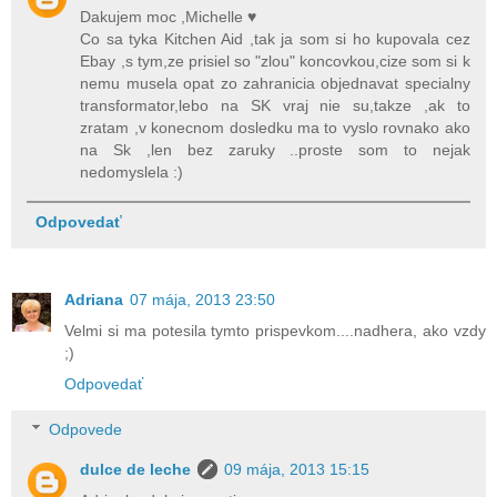
Dakujem moc ,Michelle ♥
Co sa tyka Kitchen Aid ,tak ja som si ho kupovala cez
Ebay ,s tym,ze prisiel so "zlou" koncovkou,cize som si k
nemu musela opat zo zahranicia objednavat specialny
transformator,lebo na SK vraj nie su,takze ,ak to
zratam ,v konecnom dosledku ma to vyslo rovnako ako
na Sk ,len bez zaruky ..proste som to nejak
nedomyslela :)
Odpovedať
Adriana
07 mája, 2013 23:50
Velmi si ma potesila tymto prispevkom....nadhera, ako vzdy
;)
Odpovedať
Odpovede
dulce de leche
09 mája, 2013 15:15