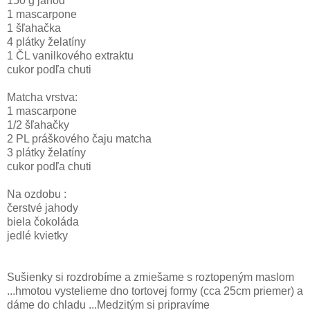
150 g jahôd
1 mascarpone
1 šľahačka
4 plátky želatíny
1 ČL vanilkového extraktu
cukor podľa chuti
Matcha vrstva:
1 mascarpone
1/2 šľahačky
2 PL práškového čaju matcha
3 plátky želatíny
cukor podľa chuti
Na ozdobu :
čerstvé jahody
biela čokoláda
jedlé kvietky
Sušienky si rozdrobíme a zmiešame s roztopeným maslom
...hmotou vystelieme dno tortovej formy (cca 25cm priemer) a
dáme do chladu ...Medzitým si pripravíme