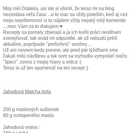
Moji milí čitatelia, asi ste si všimli, že teraz mi na blog
nezostáva veľa času ...o to viac sa vždy poteším, keď aj cez
moju neprítomnosť si tu nájdem vždy nejaký milý komentár
....moc Vám za to ďakujem ♥
Recepty sa pomaly zbierajú a ja ich kvôli práci nestíham
zverejňovať, tak snáď mi odpustíte, ak už nebudú príliš
aktuálne, poprípade "prešvihnú" sezónu ...
Už ani neviem kedy presne, ale pred pár týždňami sme
čakali milú návštevu a tak som sa rozhodla vymyslieť niečo
"špeci" ,rovno z mojej hlavy a srdca :)
Teraz si už len spomenúť na ten recept :)
Jahodová Matcha torta
200 g maslových sušienok
80 g roztopeného masla
Jahodová vrstva :