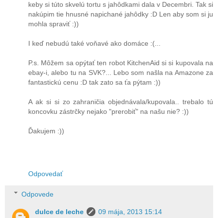
keby si túto skvelú tortu s jahôdkami dala v Decembri. Tak si
nakúpim tie hnusné napichané jahôdky :D Len aby som si ju
mohla spraviť :))
I keď nebudú také voňavé ako domáce :(...
P.s. Môžem sa opýtať ten robot KitchenAid si si kupovala na
ebay-i, alebo tu na SVK?... Lebo som našla na Amazone za
fantastickú cenu :D tak zato sa ťa pýtam :))
A ak si si zo zahraničia objednávala/kupovala.. trebalo tú
koncovku zástrčky nejako "prerobiť" na našu nie? :))
Ďakujem :))
Odpovedať
Odpovede
dulce de leche
09 mája, 2013 15:14