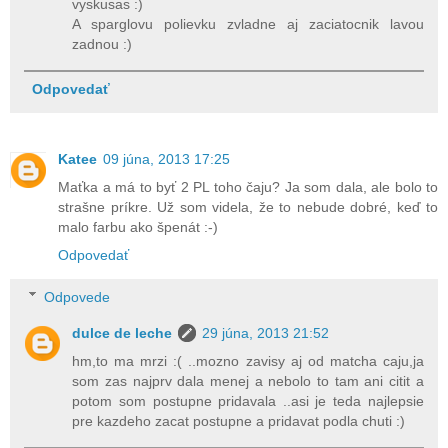
vyskusas :)
A sparglovu polievku zvladne aj zaciatocnik lavou
zadnou :)
Odpovedať
Katee
09 júna, 2013 17:25
Maťka a má to byť 2 PL toho čaju? Ja som dala, ale bolo to
strašne príkre. Už som videla, že to nebude dobré, keď to
malo farbu ako špenát :-)
Odpovedať
Odpovede
dulce de leche
29 júna, 2013 21:52
hm,to ma mrzi :( ..mozno zavisy aj od matcha caju,ja
som zas najprv dala menej a nebolo to tam ani citit a
potom som postupne pridavala ..asi je teda najlepsie
pre kazdeho zacat postupne a pridavat podla chuti :)