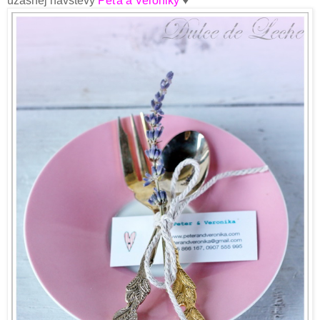
úžasnej návštevy
Peťa a Veroniky
♥