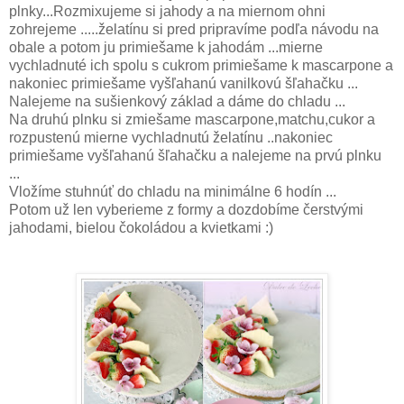
plnky...Rozmixujeme si jahody a na miernom ohni
zohrejeme .....želatínu si pred pripravíme podľa návodu na
obale a potom ju primiešame k jahodám ...mierne
vychladnuté ich spolu s cukrom primiešame k mascarpone a
nakoniec primiešame vyšľahanú vanilkovú šľahačku ...
Nalejeme na sušienkový základ a dáme do chladu ...
Na druhú plnku si zmiešame mascarpone,matchu,cukor a
rozpustenú mierne vychladnutú želatínu ..nakoniec
primiešame vyšľahanú šľahačku a nalejeme na prvú plnku
...
Vložíme stuhnúť do chladu na minimálne 6 hodín ...
Potom už len vyberieme z formy a dozdobíme čerstvými
jahodami, bielou čokoládou a kvietkami :)