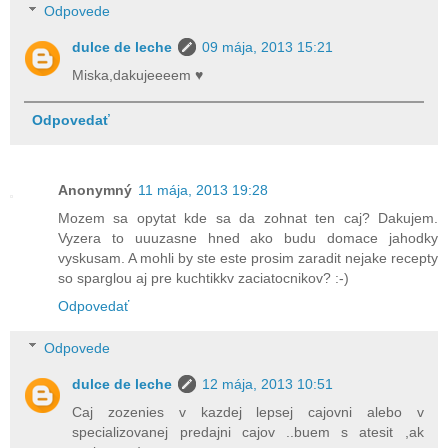
Odpovede
dulce de leche
09 mája, 2013 15:21
Miska,dakujeeeem ♥
Odpovedať
Anonymný
11 mája, 2013 19:28
Mozem sa opytat kde sa da zohnat ten caj? Dakujem.
Vyzera to uuuzasne hned ako budu domace jahodky
vyskusam. A mohli by ste este prosim zaradit nejake recepty
so sparglou aj pre kuchtikkv zaciatocnikov? :-)
Odpovedať
Odpovede
dulce de leche
12 mája, 2013 10:51
Caj zozenies v kazdej lepsej cajovni alebo v
specializovanej predajni cajov ..buem s atesit ,ak