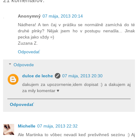
21 komentárov:
Anonymný
07 mája, 2013 20:14
Nádhera! A ten čaj v prášku se normálně zamíchá do té
druhé plnky? Nějak jsem ho v postupu nenašla... Jinak
pecka jako vždy =)
Zuzana Z.
Odpovedať
Odpovede
dulce de leche
07 mája, 2013 20:30
dakujem za upozornenie,idem dopisat :) a dakujem aj
za mily komentar ♥
Odpovedať
Michelle
07 mája, 2013 22:32
Ale Martinka to vôbec nevadí keď prešvihneš sezónu :) Aj