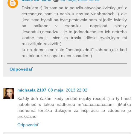
Dakujem :) Ja som na to pouzila obycajne kvietky ,asi z
ceresne,co som tu nasla u nas vo vinahradoch :) ale
,ked sme byvali na byte,pestovala som si jedle kvietky
na balkone v crepniku ..napriklad sirotky
,levandulu,nevadzu ...je to jednoduche,len ich netreba
ziadne hnojit ..sice im trosku dlhsie trvalo,kym mi
rozkvitli,ale rozkvitli :)
tu na dome sme este "nespojazdnili" zahradu,ale ked
raz,tak urcite si opat nieco zasadim :)
Odpovedať
michaela 2107
08 mája, 2013 22:02
Každý deň čakám kedy pridáš nejaký recept :) a ty hneď
nabehneš s takou nádherou mňaaaaaaaaaaam :)Maťka
nádherná tortička ďakujem za inšpiráciu to zdobenie je
prekrásne
Odpovedať