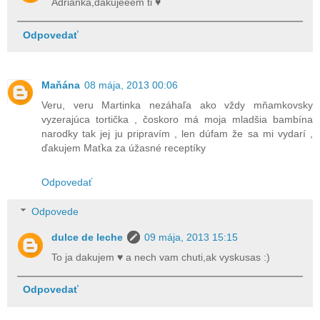
Adrianka,dakujeeem ti ♥
Odpovedať
Maňána
08 mája, 2013 00:06
Veru, veru Martinka nezáhaľa ako vždy mňamkovsky
vyzerajúca tortička , čoskoro má moja mladšia bambína
narodky tak jej ju pripravím , len dúfam že sa mi vydarí ,
ďakujem Maťka za úžasné receptíky
Odpovedať
Odpovede
dulce de leche
09 mája, 2013 15:15
To ja dakujem ♥ a nech vam chuti,ak vyskusas :)
Odpovedať