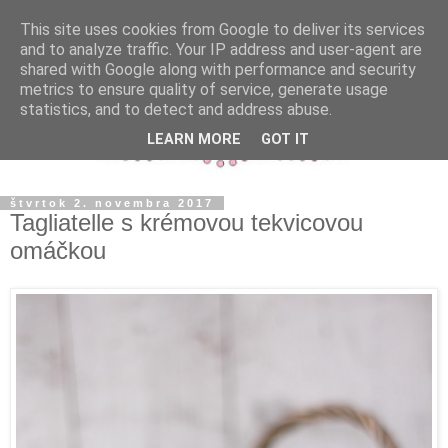
This site uses cookies from Google to deliver its services
and to analyze traffic. Your IP address and user-agent are
shared with Google along with performance and security
metrics to ensure quality of service, generate usage
statistics, and to detect and address abuse.
LEARN MORE
GOT IT
štvrtok 2. novembra 2017
Tagliatelle s krémovou tekvicovou
omáčkou