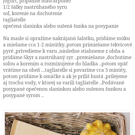
jogurt, prípadne mascarpone)
1/2 šálky nastrúhaného syru
soľ, korenie na dochutenie
tagliatelle
opečená slaninka alebo sušená šunka na posypanie
Na masle si opražíme nakrájanú šalotku, pridáme múku
a miešame cca 1-2 minútky..potom primiešame tekvicové
pyré ,privedieme k varu ,následne stiahneme z ohňa a
pridáme Skyr a nastrúhaný syr ..premiešame ,dochutíme
soľou a korením a rozmixujeme do hladka ..potom opäť
vrátime na oheň ...tagliatelle si povaríme cca 3 minúty,
potom pridáme k omáčke a ak je príliš hustá ,prilejeme
aj trochu vody, v ktorej sa varili tagliatelle ..Podávané
posypané opečenou slaninkou alebo sušenou šunkou a
posypané syrom ..