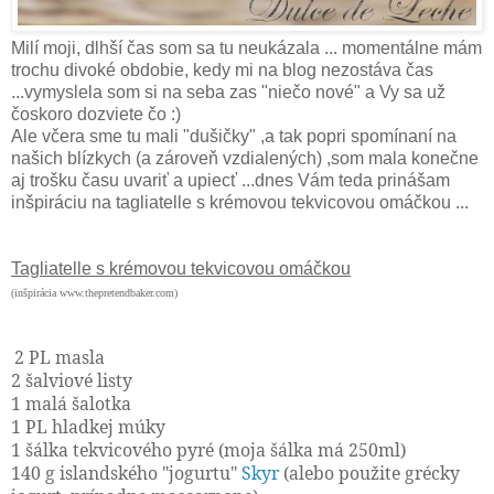
Milí moji, dlhší čas som sa tu neukázala ... momentálne mám
trochu divoké obdobie, kedy mi na blog nezostáva čas
...vymyslela som si na seba zas "niečo nové" a Vy sa už
čoskoro dozviete čo :)
Ale včera sme tu mali "dušičky" ,a tak popri spomínaní na
našich blízkych (a zároveň vzdialených) ,som mala konečne
aj trošku času uvariť a upiecť ...dnes Vám teda prinášam
inšpiráciu na tagliatelle s krémovou tekvicovou omáčkou ...
Tagliatelle s krémovou tekvicovou omáčkou
(inšpirácia www.thepretendbaker.com)
2 PL masla
2 šalviové listy
1 malá šalotka
1 PL hladkej múky
1 šálka tekvicového pyré (moja šálka má 250ml)
140 g islandského "jogurtu"
Skyr
(alebo použite grécky