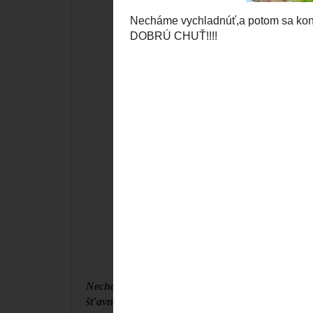
Necháme vychladnúť,a potom sa konečne môžme p
šťavnaté:)