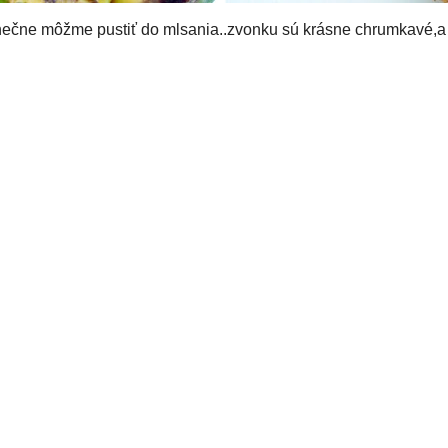
ustiť do mlsania..zvonku sú krásne chrumkavé,a zvnútra zas krásn