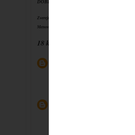
DOBRÚ CHUŤ!!!!
Zverejnil
dulce de leche
o
12:07
Menovky:
Cookies
18 komentárov:
barbora
28 januára, 2011 13:12
no matka tvoje vytvory nemaju chybu:) a ja s
vyskusam ked bude trosku viac casu :))
Odpovedať
dulce de leche
28 januára, 2011 13:20
Barborka,mooc dakujem:)..a ak sa raz rozhodnes
Odpovedať