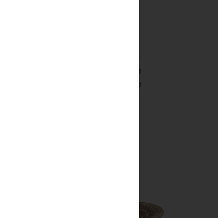
,a zas vyhoda
a upecies..