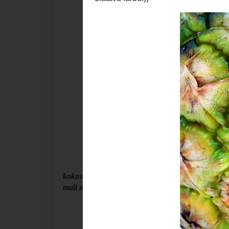
kokosky ukladáme na plech vystlaný papierom na p
mali mať zlatavú farbu:))