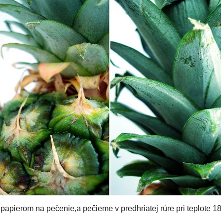
 drobno..potom ho nalejeme na panvicu s neprilnavým povrchom,prid
asného miešania takto varíme ,až kým sa všetka šťava neodparí..trvá t
es podobnú džemu..necháme chvílku vychladnúť,potom prisypeme ko
hať toto cestíčko trošku postáť na chlade,a až potom z neho formuje
čka na dlaň,a druhou rukou som z neho formovala pyramídku..uznávam
že sa vám zavdačia nielen úžasnou chuťou,ale aj na oko:)