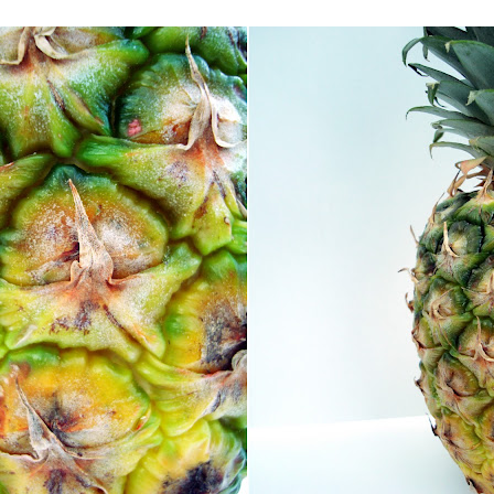
ečenie,a pečieme v predhriatej rúre pri teplote 180C,cca 25 minút..š