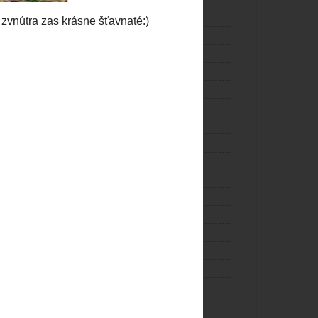
Moje úspechy
(26)
Nápoje
(11)
Nátierky
(5)
Pečivo
(7)
Polievky
(29)
Pre psíkov
(2)
Raňajky
(17)
Raw
(3)
Ryby
(1)
Šaláty
(8)
Torty
(54)
Tvorivá nálada
(1)
Valentín
(7)
Veľká noc
(8)
Vianoce
(30)
Video
(1)
e
Zmrzliny
(6)