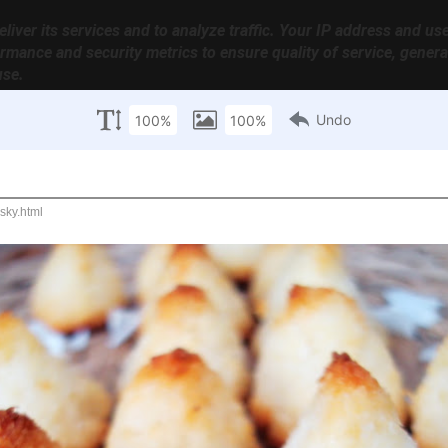
liver its services and to analyze traffic. Your IP address and us
rmance and security metrics to ensure quality of service, gener
use.