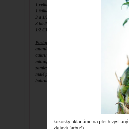
1 velká konzerva ananasu (cca 600ml)
1 šálka kr . cukru
3 a 1/2 šálky strúhaného kokosu
3 bielka
1/2 CL vanilk . extraktu
Postup:
ananás si aj so šťavou rozmixujeme v mixéri na
cukru a vanilk.extrakt,privedieme k varu,a za obč
minút,a dostaneme z toho takú hustú lepkavú zm
zamiešame bielky(nevyšlahané)...najlepšie je nec
malé pyramídky..ja som si vždy dala kúsok cestí
babračka,ale kokosky potom majú krásny tvar,tak