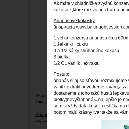
Ak máte v chladničke zvyšnú konzervu ananásu a 
kokosiek,ktoré mi svojou chuťou pripomenuli mil
Ananásové kokosky
(inšpiracia www.bakingobsession.com)