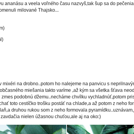
veela voľného času nazvyš,tak šup sa do pečenia tychto vybornych 
ované Thajsko...