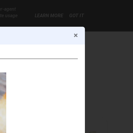
er-agent
ate usage
LEARN MORE
GOT IT
KÚPIŤ KNIHU