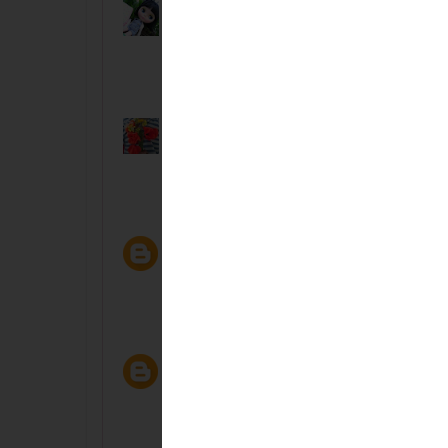
Anetka
28 januára, 2011 15:18
jeeeezis tak toto hej!!! mnam mnam mnaaam! a
Odpovedať
Andrea R.
28 januára, 2011 15:19
Maťka aké krásne a chuťovo určite zaujímavé ko
Odpovedať
dulce de leche
28 januára, 2011 15:43
Anetka,zvonku chrumkavo,a zvnutra zas makku
Odpovedať
dulce de leche
28 januára, 2011 15:44
Andrejka,dakujem:)..no,ono je to trosku piplack
je,ze cesticko si mozes pripravit aj par dni vop
Odpovedať