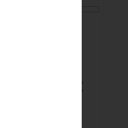
More
) po skuskach