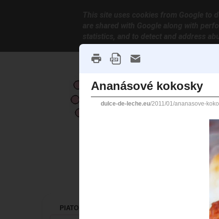
This site uses cookies from Google to de
are shared with Google along with perfo
statistics, and to detect and address ab
PIATOK 28. JANUÁRA 2011