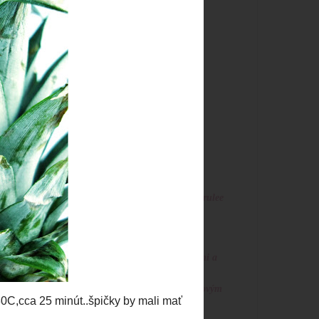
►
októbra
(9)
►
septembra
(11)
►
augusta
(5)
►
júla
(7)
►
júna
(9)
►
mája
(12)
áme šálku
►
apríla
(11)
o asi 20
►
marca
(12)
kos,a
►
februára
(20)
me akoby
▼
januára
(7)
,je to dosť
Masala Chai Creme Brulee
Vanilkové tarteletky
Ananásové kokosky
Mini focaccie s višňami a
rozmarínom
Makové soufflé s višňovým
ragú