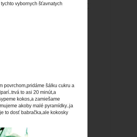
ARCHÍV BLOGU
►
2020
(3)
►
2019
(5)
►
2018
(25)
►
2017
(43)
►
2016
(36)
►
2015
(40)
►
2014
(40)
►
2013
(24)
šťavnatych
►
2012
(78)
▼
2011
(121)
►
decembra
(13)
►
novembra
(5)