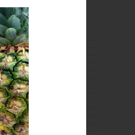
Tiramisu lievance
Nutella cookies
KATEGÓRIE
Bezmäsité jedlá
(45)
Candy
(11)
Cestoviny
(8)
Cookies
(22)
Cupcakes
(3)
Dezerty
(89)
Džemíky
(10)
Giveaway
(19)
Cheesecake
(13)
pičky by
Chuťovky
(20)
Iné
(5)
Koláče
(98)
Kysnuté koláče
(22)
Lievance
(16)