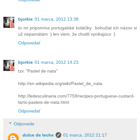
bjorkie
01 marca, 2012 13:38
to mi pripomína portugalské koláčiky.. bohužial ich názov si
už nepamätám :) len viem, že chutili vynikajúco :)
Odpovedať
bjorkie
01 marca, 2012 14:23
tzv. "Pastel de nata"
http://en.wikipedia.org/wiki/Pastel_de_nata
http://leitesculinaria.com/7759/recipes-portuguese-custard-
tarts-pasteis-de-nata.html
Odpovedať
Odpovede
dulce de leche
01 marca, 2012 21:17