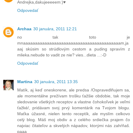
Andrejka,dakujeeeeem:)♥
Odpovedať
Archaa
30 januára, 2011 12:21
no tak toto je
mnaaaaaaaaaaaaaaaaaaaaaaaaaaaaaaaaaaaaaaaaam,ja
aaj skúsim so strúdlovým cestom a puding spravím z
mlieka.nebude to vadit ze nie? vies...dieta ...:-D
Odpovedať
Martina
30 januára, 2011 13:35
Matík, aj keď oneskorene, ale predsa /Ospravedlňujem sa,
ale momentálne prežívam trošku ťažšie obdobie, tak moje
sledovanie všetkých receptov a vlastne čohokoľvek je veľmi
ťažké/, pridávam svoj prvý komentárik na Tvojom blogu.
Maťka úžasné, nielen tento receptík, ale myslím celkovo
celý blog. Máš moj obdiv a z celého srdiečka prajem čo
najviac čitateľov a skvelých nápadov, ktorými nás zahŕňaš.
paaa