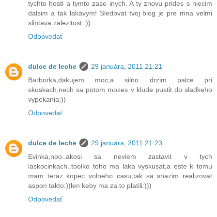
tychto hosti a tymto zase inych. A ty znovu prides s niecim
dalsim a tak lakavym! Sledovat tvoj blog je pre mna velmi
slintava zalezitost :))
Odpovedať
dulce de leche
29 januára, 2011 21:21
Barborka,dakujem moc,a silno drzim palce pri
skuskach,nech sa potom mozes v klude pustit do sladkeho
vypekania:))
Odpovedať
dulce de leche
29 januára, 2011 21:23
Evinka,noo..akosi sa neviem zastavit v tych
laskocinkach..toolko toho ma laka vyskusat,a este k tomu
mam teraz kopec volneho casu,tak sa snazim realizovat
aspon takto:))len keby ma za to platili:)))
Odpovedať