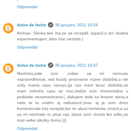
Odpovedať
dulce de leche
30 januára, 2011 16:04
Archaa- Slavka,tesi ma,ze sa receptik zapacil,a len kludne
experimentujem..lebo inac nezistis:)
Odpovedať
dulce de leche
30 januára, 2011 16:07
Martinka,aale cosi ,vobec sa mi nemusis
ospravedlnovat..ved kazdy prezivame rozne obdobia,a nie
vzdy mame casu nazvys:)ja zas mam teraz obdobie,ze
mam volneho casu az moc,kedze som momentalne v
podstate nezamestnana:(..dakujem teda za krasne slova,a
rada ta tu uvidim aj nabuduce:)inac aj ja som dnes
komentovala tvoj receptik,len mi akosi komentar zmizol,a uz
sa mi nechcelo to pisat zas..takze som chcela len tolko,ze
mas velke sikulky doma:)))
Odpovedať