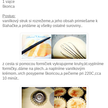
1 vajce
škorica
Postup:
vanilkový struk si rozrežeme,a jeho obsah primiešame k
šlahačke,a pridáme aj všetky ostatné suroviny..
z cesta si pomocou formičiek vykrajujeme kruhy,kt.vyplníme
formičky..dáme na plech..a naplníme vanilkovým
krémom..vrch posypeme škoricou,a pečieme pri 220C,cca
10 minút..