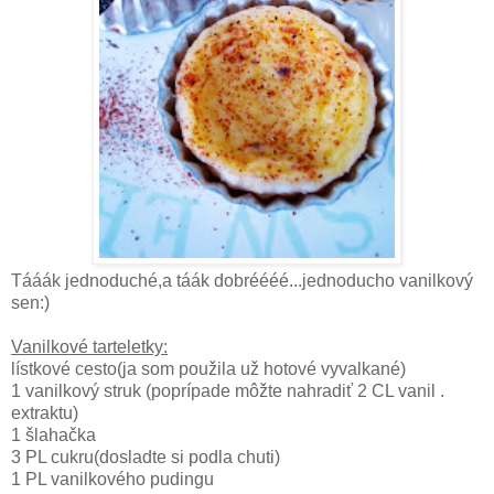
Tááák jednoduché,a táák dobréééé...jednoducho vanilkový
sen:)
Vanilkové tarteletky:
lístkové cesto(ja som použila už hotové vyvalkané)
1 vanilkový struk (poprípade môžte nahradiť 2 CL vanil .
extraktu)
1 šlahačka
3 PL cukru(dosladte si podla chuti)
1 PL vanilkového pudingu