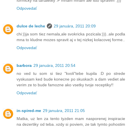
formicky na tartaletky :P mnam mnam ale isto spravim :)))
Odpovedať
dulce de leche
29 januára, 2011 20:09
chi:))ja som tiez nemala,ale svokricka pozicala:)))..ale podla
mna to kludne mozes spravit aj v tej nizkej kolacovej forme..
Odpovedať
barbora
29 januára, 2011 20:54
no ved tu som si tiez "kvoli"tebe kupila :D po strede
vyskusam ked bude konecne po skuskach a dam vediet ale
verim ze to bude famozne ako vsetky tvoje receptiky!!
Odpovedať
in-spired-me
29 januára, 2011 21:05
Matka, uz len za tento tyzden mam nasporenej inspiracie
na dezertiky od teba..vzdy si poviem, ze tak tymto pohostim