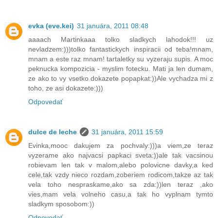
evka (eve.kei)
31 januára, 2011 08:48
aaaach Martinkaaa tolko sladkych lahodok!!! uz
nevladzem:)))tolko fantastickych inspiracii od teba!mnam,
mnam a este raz mnam! tartaletky su vyzeraju supis. A moc
peknucka kompozicia - myslim fotecku. Mati ja len dumam,
ze ako to vy vsetko dokazete popapkat:))Ale vychadza mi z
toho, ze asi dokazete:)))
Odpovedať
dulce de leche
31 januára, 2011 15:59
Evinka,mooc dakujem za pochvaly:)))a viem,ze teraz
vyzerame ako najvacsi papkaci sveta:))ale tak vacsinou
robievam len tak v malom,alebo polovicne davky,a ked
cele,tak vzdy nieco rozdam,zoberiem rodicom,takze az tak
vela toho nespraskame,ako sa zda:))len teraz ,ako
vies,mam vela volneho casu,a tak ho vyplnam tymto
sladkym sposobom:))
Odpovedať