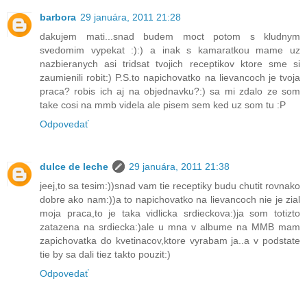
barbora
29 januára, 2011 21:28
dakujem mati...snad budem moct potom s kludnym
svedomim vypekat :):) a inak s kamaratkou mame uz
nazbieranych asi tridsat tvojich receptikov ktore sme si
zaumienili robit:) P.S.to napichovatko na lievancoch je tvoja
praca? robis ich aj na objednavku?:) sa mi zdalo ze som
take cosi na mmb videla ale pisem sem ked uz som tu :P
Odpovedať
dulce de leche
29 januára, 2011 21:38
jeej,to sa tesim:))snad vam tie receptiky budu chutit rovnako
dobre ako nam:))a to napichovatko na lievancoch nie je zial
moja praca,to je taka vidlicka srdieckova:)ja som totizto
zatazena na srdiecka:)ale u mna v albume na MMB mam
zapichovatka do kvetinacov,ktore vyrabam ja..a v podstate
tie by sa dali tiez takto pouzit:)
Odpovedať