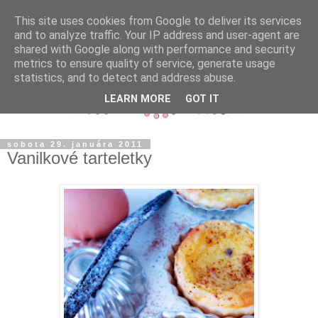
This site uses cookies from Google to deliver its services
and to analyze traffic. Your IP address and user-agent are
shared with Google along with performance and security
metrics to ensure quality of service, generate usage
statistics, and to detect and address abuse.
LEARN MORE
GOT IT
sobota 29. januára 2011
Vanilkové tarteletky