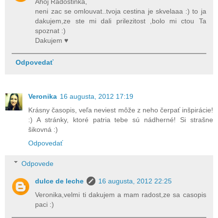
Ahoj Radostinka,
neni zac se omlouvat..tvoja cestina je skvelaaa :) to ja
dakujem,ze ste mi dali prilezitost ,bolo mi ctou Ta
spoznat :)
Dakujem ♥
Odpovedať
Veronika
16 augusta, 2012 17:19
Krásny časopis, veľa neviest môže z neho čerpať inšpirácie!
:) A stránky, ktoré patria tebe sú nádherné! Si strašne
šikovná :)
Odpovedať
Odpovede
dulce de leche
16 augusta, 2012 22:25
Veronika,velmi ti dakujem a mam radost,ze sa casopis
paci :)