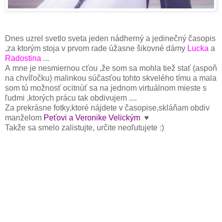
Dnes uzrel svetlo sveta jeden nádherný a jedinečný časopis
,za ktorým stoja v prvom rade úžasne šikovné dámy
Lucka
a
Radostina
...
A mne je nesmiernou cťou ,že som sa mohla tiež stať (aspoň
na chvíľočku) malinkou súčasťou tohto skvelého tímu a mala
som tú možnosť ocitnúť sa na jednom virtuálnom mieste s
ľudmi ,ktorých prácu tak obdivujem ....
Za prekrásne fotky,ktoré nájdete v časopise,skláňam obdiv
manželom
Peťovi a Veronike Velickým
♥
Takže sa smelo zalistujte, určite neoľutujete :)