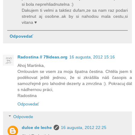
si bola neprehliadnutelna :)
Dakujem ti velmi a taktiez dufam,ze sa nam raz podari
stretnut aj osobne..ak by si nahodou mala cestu,si
vitana ♥
Odpovedať
Radostina // 79ideas.org
16 augusta, 2012 15:16
Ahoj Martinka,
Omlouvám se vsem za moja špatna čestina. Chtěla jsem ti
poděkovat ještě jednou, že si zkrášlila náš časopis a
samozřejmě pro lahodné dezerty a zmrzlina :). Pokracuj dál
s nádhernou práci,
Radostina
Odpovedať
Odpovede
dulce de leche
16 augusta, 2012 22:25