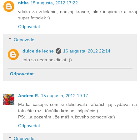
nitka
15 augusta, 2012 17:22
vdaka za zdielanie, naozaj krasne, plne inspiracie a ozaj
super fotociek :)
Odpovedať
Odpovede
dulce de leche
16 augusta, 2012 22:14
toto sa neda nezdielat :))
Odpovedať
Andrea R.
15 augusta, 2012 19:17
Maťka časopis som si dolistovala...áááách jaj vydávať sa
tak ešte raz...tóóóľko krásnej inšpirácie:)
PS: ...a pozerám , že máš ružového pomocníka:)
Odpovedať
Odpovede