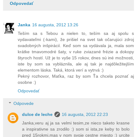
Odpovedať
Janka
16 augusta, 2012 13:26
Teším sa s Tebou a nielen to, teším sa aj spolu s
vydavateľmi (-kami), že prišiel na svet tak očarujúci zdroj
svadobných inšpirácií. Keď som sa vydávala ja, mala som
krátke tmavomodré šaty, v ruke zviazané frézie a dokopy
štyroch hostí. Už je to vyše 15 rokov, dnes sú iné možnosti,
iste by som sa vybláznila, ale aj tak je najdôležitejším
elementom láska. Taká, ktorá verí a vytrvá :)
Pekný rozhovor, Maťka, raz by som Ťa chcela poznať aj
osobne :)
Odpovedať
Odpovede
dulce de leche
16 augusta, 2012 22:23
Janka,veru aj ja sa velmi tesim,ze nieco taketo krasne
a inspirativne sa zrodilo :) som si ista,ze keby to bolo
pred 15rokmi,mas v nom svoje cestne miesto :) urcite