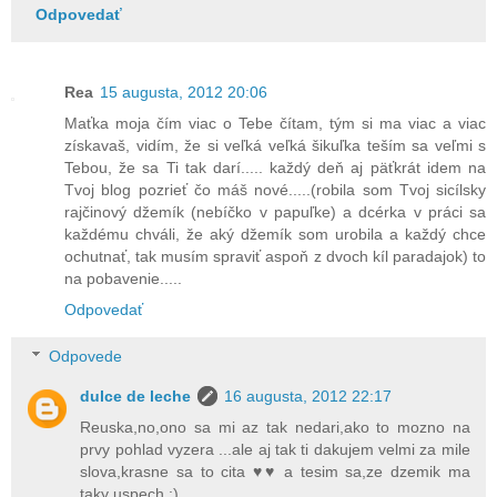
Odpovedať
Rea
15 augusta, 2012 20:06
Maťka moja čím viac o Tebe čítam, tým si ma viac a viac
získavaš, vidím, že si veľká veľká šikuľka teším sa veľmi s
Tebou, že sa Ti tak darí..... každý deň aj päťkrát idem na
Tvoj blog pozrieť čo máš nové.....(robila som Tvoj sicílsky
rajčinový džemík (nebíčko v papuľke) a dcérka v práci sa
každému chváli, že aký džemík som urobila a každý chce
ochutnať, tak musím spraviť aspoň z dvoch kíl paradajok) to
na pobavenie.....
Odpovedať
Odpovede
dulce de leche
16 augusta, 2012 22:17
Reuska,no,ono sa mi az tak nedari,ako to mozno na
prvy pohlad vyzera ...ale aj tak ti dakujem velmi za mile
slova,krasne sa to cita ♥♥ a tesim sa,ze dzemik ma
taky uspech :)