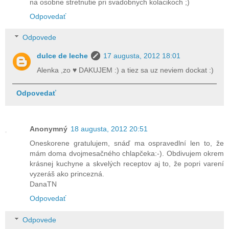
na osobne stretnutie pri svadobnych kolacikoch ;)
Odpovedať
Odpovede
dulce de leche
17 augusta, 2012 18:01
Alenka ,zo ♥ DAKUJEM :) a tiez sa uz neviem dockat :)
Odpovedať
Anonymný
18 augusta, 2012 20:51
Oneskorene gratulujem, snáď ma ospravedlní len to, že
mám doma dvojmesačného chlapčeka:-). Obdivujem okrem
krásnej kuchyne a skvelých receptov aj to, že popri varení
vyzeráš ako princezná.
DanaTN
Odpovedať
Odpovede