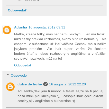
Odpovedať
Adusha
16 augusta, 2012 09:31
Maťka, krásne fotky, máš nádhernú kuchyňu! Len ma trošku
mrzí český preklad rozhovoru, akoby si to už nebola ty... ale
chápem, v súčasnosti už žiaľ väčšina Čechov má s našim
jazykom problém... Ale inak super, verím, že čoskoro
budem čítať s tebou rozhovory v angličtine a v ďalších
svetových jazykoch, máš na to!
Odpovedať
Odpovede
dulce de leche
16 augusta, 2012 22:20
Adusenka,dakujem ti moooc a tesim sa,ze sa ti paci aj
nasa mini- pidi kuchynka :)) ..casopis inak vysiel okrem
cestiny,aj v anglictine a bulharstine :))