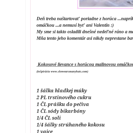
Deň treba naštartovať poriadne z horúca ...napr
omáčkou ...a nemusí byť ani Valentín :)
My sme si takto osladili dnešné nedeľné ráno a man
Mňa tento jeho komentár asi nikdy neprestane bav
Kokosové lievance s horúcou malinovou omáčko
(inšpirácia www.shewearsmanyhats.com)
1 šálka hladkej múky
2 PL trstinového cukru
1 ČL prášku do pečiva
1 ČL sódy bikarbóny
1/4 ČL soli
1/4 šálky strúhaného kokosu
1 vajce