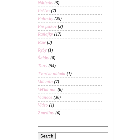
Nátierky
(5)
Pečivo
(7)
Polievky
(29)
Pre psíkov
(2)
Raňajky
(17)
Raw
(3)
Ryby
(1)
Šaláty
(8)
Torty
(54)
Tvorivá nálada
(1)
Valentín
(7)
Veľká noc
(8)
Vianoce
(30)
Video
(1)
Zmrzliny
(6)