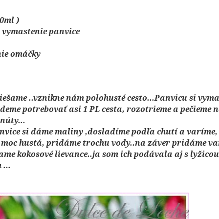
0ml )
a vymastenie panvice
nie omáčky
miešame ..vznikne nám polohusté cesto...Panvicu si vym
deme potrebovať asi 1 PL cesta, rozotrieme a pečieme 
núty...
nvice si dáme maliny ,dosladíme podľa chutí a varíme,
moc hustá, pridáme trochu vody..na záver pridáme va
me kokosové lievance..ja som ich podávala aj s lyžicou
...