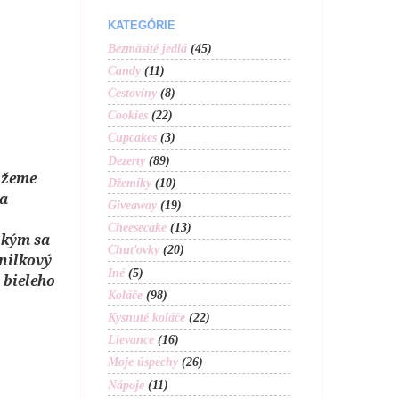
KATEGÓRIE
Bezmäsité jedlá
(45)
Candy
(11)
Cestoviny
(8)
Cookies
(22)
Cupcakes
(3)
Dezerty
(89)
ažeme
Džemíky
(10)
na
Giveaway
(19)
Cheesecake
(13)
 kým sa
Chuťovky
(20)
nilkový
Iné
(5)
 bieleho
Koláče
(98)
Kysnuté koláče
(22)
Lievance
(16)
Moje úspechy
(26)
Nápoje
(11)