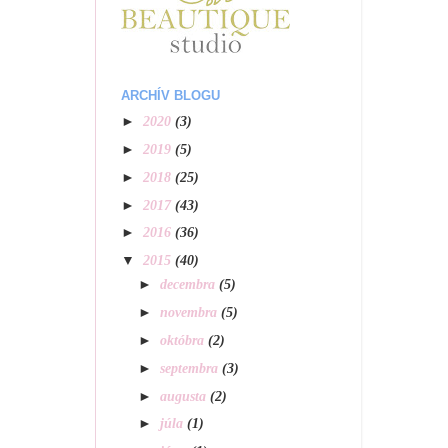
ARCHÍV BLOGU
►
2020
(3)
►
2019
(5)
►
2018
(25)
►
2017
(43)
►
2016
(36)
▼
2015
(40)
►
decembra
(5)
►
novembra
(5)
►
októbra
(2)
►
septembra
(3)
►
augusta
(2)
►
júla
(1)