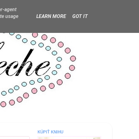
er-agent
ate usage
LEARN MORE
GOT IT
KÚPIŤ KNIHU