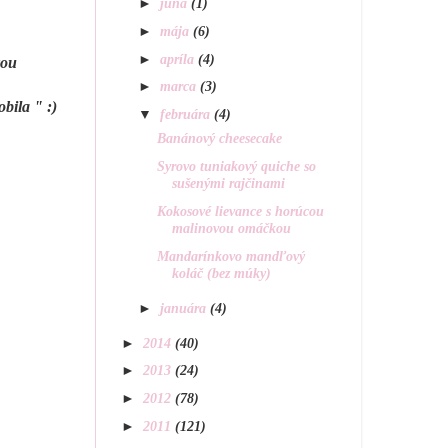
►
júna
(1)
►
mája
(6)
►
apríla
(4)
vou
►
marca
(3)
bila " :)
▼
februára
(4)
Banánový cheesecake
Syrovo tuniakový quiche so
sušenými rajčinami
Kokosové lievance s horúcou
malinovou omáčkou
Mandarínkovo mandľový
koláč (bez múky)
►
januára
(4)
►
2014
(40)
►
2013
(24)
►
2012
(78)
►
2011
(121)