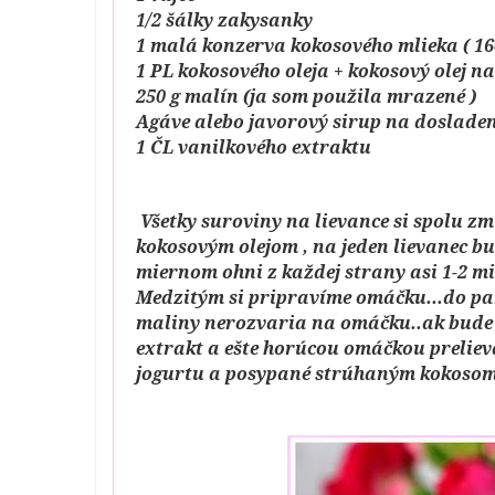
1/2 šálky zakysanky
1 malá konzerva kokosového mlieka ( 16
1 PL kokosového oleja + kokosový olej n
250 g malín (ja som použila mrazené )
Agáve alebo javorový sirup na doslade
1 ČL vanilkového extraktu
Všetky suroviny na lievance si spolu z
kokosovým olejom , na jeden lievanec bu
miernom ohni z každej strany asi 1-2 mi
Medzitým si pripravíme omáčku...do pa
maliny nerozvaria na omáčku..ak bude 
extrakt a ešte horúcou omáčkou prelieva
jogurtu a posypané strúhaným kokosom 