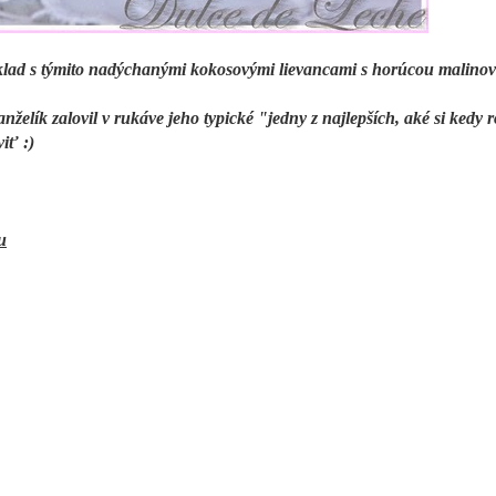
íklad s týmito nadýchanými kokosovými lievancami s horúcou malino
želík zalovil v rukáve jeho typické "jedny z najlepších, aké si kedy ro
iť :)
u