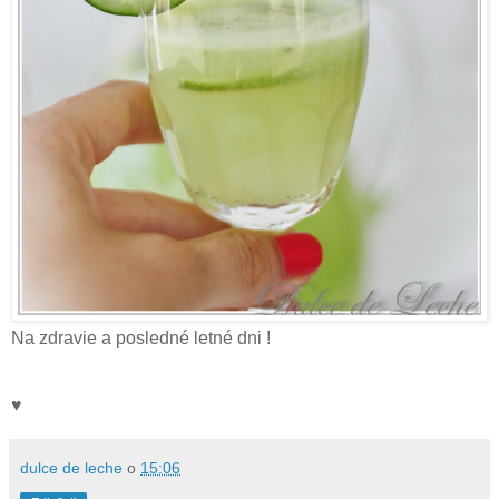
Na zdravie a posledné letné dni !
♥
dulce de leche
o
15:06