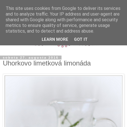
This site uses cookies from Google to deliver its services
and to analyze traffic. Your IP address and user-agent are
shared with Google along with performance and security
metrics to ensure quality of service, generate usage
statistics, and to detect and address abuse.
LEARN MORE
GOT IT
sobota 27. augusta 2016
Uhorkovo limetková limonáda