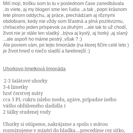
Milí moji, trošku som to tu v poslednom čase zanedbávala
..to viete, aj my blogeri sme len ľudia ..a tak , popri krásnom
lete plnom oddychu, aj práce, prechádzam aj rôznymi
obdobiami, kedy nie vždy som šťastná a plná pozitivizmu,
chrliaceho jeden príspevok za druhým ...ale tak to už chodí,
život nie je stále len sladký ..býva aj kyslý, aj horký ,aj slaný
...ale aspoň ho máme pestrý ,však ? :)
Ale poviem vám, pri tejto limonáde (na ktorej fičím celé leto )
je život hneď o niečo sladší a farebnejší :)
Uhorkovo limetková limonáda
2-3 šalátové uhorky
3-4 limetky
hrsť čerstvej mäty
cca 3 PL cukru (alebo medu, agáve, prípadne iného
vášho obľúbeného sladidla )
2 šálky studenej vody
Uhorky si ošúpeme, nakrájame a spolu s mätou
rozmixujeme v mixéri do hladka....precedíme cez sitko,