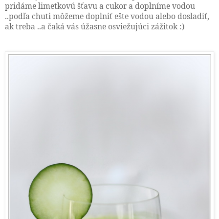
pridáme limetkovú šťavu a cukor a doplníme vodou
..podľa chuti môžeme doplniť ešte vodou alebo dosladiť,
ak treba ..a čaká vás úžasne osviežujúci zážitok :)