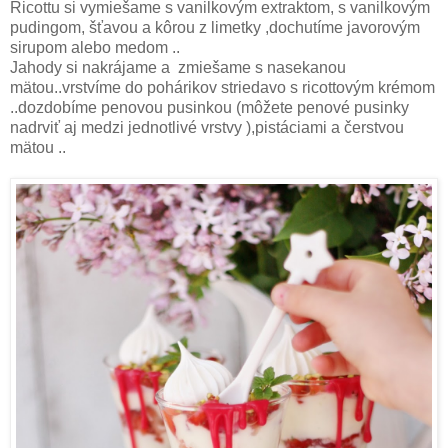
Ricottu si vymiešame s vanilkovým extraktom, s vanilkovým
pudingom, šťavou a kôrou z limetky ,dochutíme javorovým
sirupom alebo medom ..
Jahody si nakrájame a zmiešame s nasekanou
mätou..vrstvíme do pohárikov striedavo s ricottovým krémom
..dozdobíme penovou pusinkou (môžete penové pusinky
nadrviť aj medzi jednotlivé vrstvy ),pistáciami a čerstvou
mätou ..