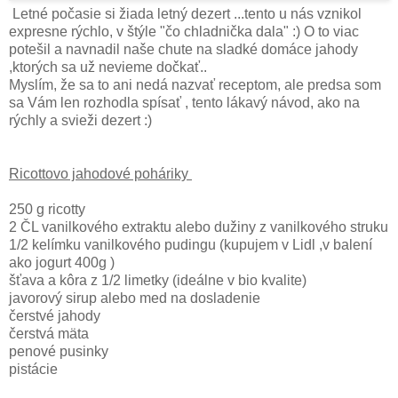
Letné počasie si žiada letný dezert ...tento u nás vznikol
expresne rýchlo, v štýle "čo chladnička dala" :) O to viac
potešil a navnadil naše chute na sladké domáce jahody
,ktorých sa už nevieme dočkať..
Myslím, že sa to ani nedá nazvať receptom, ale predsa som
sa Vám len rozhodla spísať , tento lákavý návod, ako na
rýchly a svieži dezert :)
Ricottovo jahodové poháriky
250 g ricotty
2 ČL vanilkového extraktu alebo dužiny z vanilkového struku
1/2 kelímku vanilkového pudingu (kupujem v Lidl ,v balení
ako jogurt 400g )
šťava a kôra z 1/2 limetky (ideálne v bio kvalite)
javorový sirup alebo med na dosladenie
čerstvé jahody
čerstvá mäta
penové pusinky
pistácie