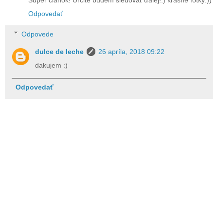
Super článok! Určite budem sledovať ďalej!:) krásne fotky:))
Odpovedať
Odpovede
dulce de leche
26 apríla, 2018 09:22
dakujem :)
Odpovedať