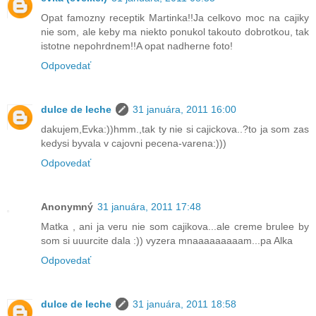
Opat famozny receptik Martinka!!Ja celkovo moc na cajiky
nie som, ale keby ma niekto ponukol takouto dobrotkou, tak
istotne nepohrdnem!!A opat nadherne foto!
Odpovedať
dulce de leche
31 januára, 2011 16:00
dakujem,Evka:))hmm.,tak ty nie si cajickova..?to ja som zas
kedysi byvala v cajovni pecena-varena:)))
Odpovedať
Anonymný
31 januára, 2011 17:48
Matka , ani ja veru nie som cajikova...ale creme brulee by
som si uuurcite dala :)) vyzera mnaaaaaaaaam...pa Alka
Odpovedať
dulce de leche
31 januára, 2011 18:58