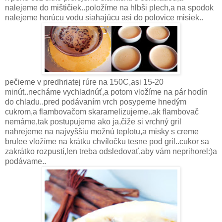
nalejeme do mištičiek..položíme na hlbši plech,a na spodok
nalejeme horúcu vodu siahajúcu asi do polovice misiek..
pečieme v predhriatej rúre na 150C,asi 15-20
minút..necháme vychladnúť,a potom vložíme na pár hodín
do chladu..pred podávaním vrch posypeme hnedým
cukrom,a flambovačom skaramelizujeme..ak flambovač
nemáme,tak postupujeme ako ja,čiže si vrchný gril
nahrejeme na najvyššiu možnú teplotu,a misky s creme
brulee vložíme na krátku chvíločku tesne pod gril..cukor sa
zakrátko rozpustí,len treba odsledovať,aby vám neprihorel:)a
podávame..