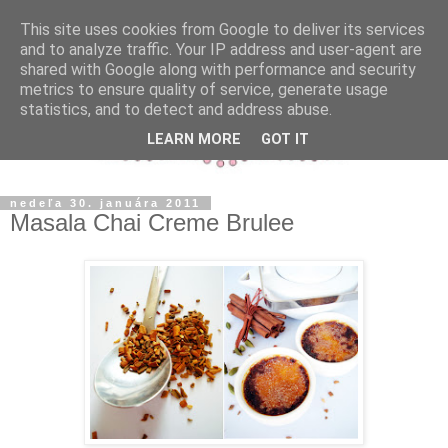
This site uses cookies from Google to deliver its services
and to analyze traffic. Your IP address and user-agent are
shared with Google along with performance and security
metrics to ensure quality of service, generate usage
statistics, and to detect and address abuse.
LEARN MORE
GOT IT
nedeľa 30. januára 2011
Masala Chai Creme Brulee