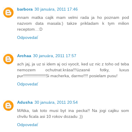
barbora
30 januára, 2011 17:46
mnam matka cajik mam velmi rada ja ho poznam pod
nazvom data masala:) takze prikladam k tym milion
receptom...:D
Odpovedať
Archaa
30 januára, 2011 17:57
ach jaj, ja uz si idem aj oci vyocit, ked uz nic z toho od teba
nemozem ochutnat.krása!!!úzasné fotky, luxus
pur!!!!!!!!!!!!!!!!!!!Si macherka, darmo!!!! posielam pusu!
Odpovedať
Adusha
30 januára, 2011 20:54
MAtka, tak toto musi byt ina pecka!! Na jogi cajiku som
chvilu ficala asi 10 rokov dozadu ;))
Odpovedať