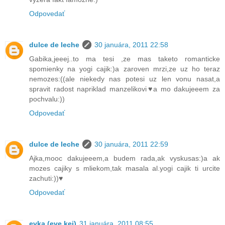
Odpovedať
dulce de leche
30 januára, 2011 22:58
Gabika,jeeej..to ma tesi ,ze mas taketo romanticke
spomienky na yogi cajik:)a zaroven mrzi,ze uz ho teraz
nemozes:((ale niekedy nas potesi uz len vonu nasat,a
spravit radost napriklad manzelikovi♥a mo dakujeeem za
pochvalu:))
Odpovedať
dulce de leche
30 januára, 2011 22:59
Ajka,mooc dakujeeem,a budem rada,ak vyskusas:)a ak
mozes cajiky s mliekom,tak masala al.yogi cajik ti urcite
zachuti:))♥
Odpovedať
evka (eve.kei)
31 januára, 2011 08:55