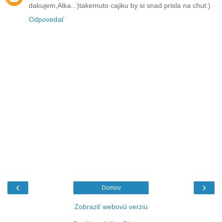
dakujem,Alka..:)takemuto cajiku by si snad prisla na chut:)
Odpovedať
‹
›
Domov
Zobraziť webovú verziu