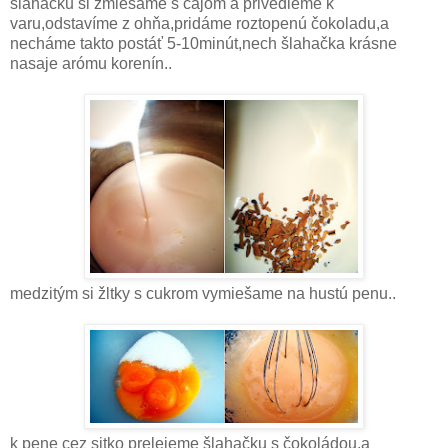
šlahačku si zmiešame s čajom a privedieme k
varu,odstavíme z ohňa,pridáme roztopenú čokoladu,a
necháme takto postáť 5-10minút,nech šlahačka krásne
nasaje arómu korenín..
medzitým si žltky s cukrom vymiešame na hustú penu..
k pene cez sitko prelejeme šlahačku s čokoládou,a