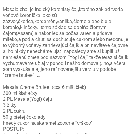
Masala chai je indický korenistý čaj,ktorého základ tvoria
voňavé koreníčka ,ako sú
zázvor,škorica,kardamón,vanilka,čierne alebo biele
korenie,klinčeky...tento základ sa doplňa čiernym
čajom(Assam),a nakoniec sa počas varenia pridáva
mlieko,a podla chuti sa dochucuje cukrom alebo medom..je
to výborný voňavý zahrievajúci čajík,a pri návšteve čajovne
si ho nikdy nenecháme ujsť..naposledy sme si kúpili už
namiešanú zmes pod názvom "Yogi čaj",takže teraz si čajík
vychutnaváme už aj v pohodlí nášho domova:)..no,a včera
som vyskušala aj jeho rafinovanejšiu verziu v podobe
"creme brulee".....
Masala Creme Brulee
: (cca 6 mištičiek)
300 ml šlahačky
2 PL Masala(Yogi) čaju
3 žĺtky
2 PL cukru
50 g bielej čokolády
hnedý cukor na skaramelizovanie "vrškov"
POSTUP: