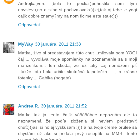
Andrejka,veru ,bola to pecka:)pohostila som tym
navstevu,no a silno si pochvalovala:))jej,tak aj tebe je yogi
cajik dobre znamy?my na nom ficime este stale:)))
Odpovedať
MyWay
30 januára, 2011 21:38
Maťka, živo si predstavujem túto chuť ..milovala som YOGI
čaj ... vyvoláva moje spomienky na zoznámenie sa s moji
manželíkom... len škoda, že už taký čaj nemôžem piť
..takže toto bola určite skutočná fajnotečka ... , a krásne
fotenky ... Gabika (nogate)
Odpovedať
Andrea R.
30 januára, 2011 21:52
Maťka tak ja tento čajík vôôôôôbec nepoznám ale to
neznamená že podľa zloženia si neviem predstaviť
chuť:)))asi si ho aj vyskúšam :))) a na tvoje creme brulee sa
chystám už ako si pridala prvý receptík na MMB. Tento
vyzerá fakt famózne:)