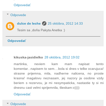
Odpovedať
Odpovede
dulce de leche
25 októbra, 2012 14:33
Tesim sa ,doňa Pakyta Anetka :)
Odpovedať
kikuska-jasidielko
28 októbra, 2012 19:02
martinka, neviem kam mam napisat tento
komentar...napisem to sem....bola si dnes v telke ocarujuca!
strasne prijemna, mila, nadherne nalicena, no proste
krasna! magalovu neznasam, jej nazory ja osobne vzdy
beriem s rezervou, je mi nesympaticka, nastastie ty si mi
dnesnu cast velmi sprijemnila, tlieskam:o))))
Odpovedať
Odpovede