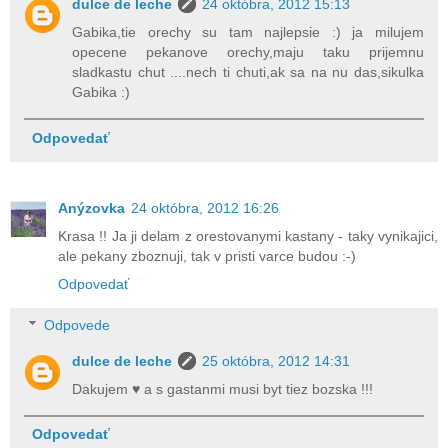
dulce de leche
24 októbra, 2012 15:13
Gabika,tie orechy su tam najlepsie :) ja milujem
opecene pekanove orechy,maju taku prijemnu
sladkastu chut ....nech ti chuti,ak sa na nu das,sikulka
Gabika :)
Odpovedať
Anýzovka
24 októbra, 2012 16:26
Krasa !! Ja ji delam z orestovanymi kastany - taky vynikajici,
ale pekany zboznuji, tak v pristi varce budou :-)
Odpovedať
Odpovede
dulce de leche
25 októbra, 2012 14:31
Dakujem ♥ a s gastanmi musi byt tiez bozska !!!
Odpovedať