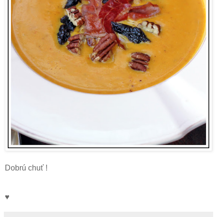
Dobrú chuť !
♥