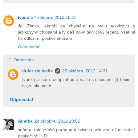
Ivana
24 októbra, 2012 18:06
Joj Zlatko, akurát sa chystám na tvoju tekvicovú s
jablkovými chipsami a ty dáš nový tekvicový recept. Však si
ho odložím, poctivo skúšam
Odpovedať
Odpovede
dulce de leche
25 októbra, 2012 14:31
Ivanka,ja som uz aj zabudla na tu s chipsami :)) tesim
sa,ze skusas ♥
Odpovedať
Anetka
24 októbra, 2012 19:56
seňora, toto je aká parádna tekvicová polievka! až mi srdce
poskočilo!!! :-D