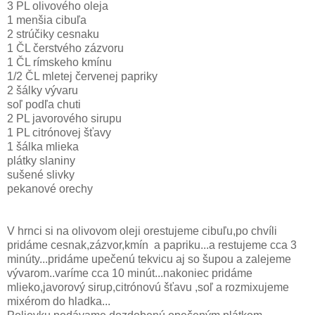
3 PL olivového oleja
1 menšia cibuľa
2 strúčiky cesnaku
1 ČL čerstvého zázvoru
1 ČL rímskeho kmínu
1/2 ČL mletej červenej papriky
2 šálky vývaru
soľ podľa chuti
2 PL javorového sirupu
1 PL citrónovej šťavy
1 šálka mlieka
plátky slaniny
sušené slivky
pekanové orechy
V hrnci si na olivovom oleji orestujeme cibuľu,po chvíli
pridáme cesnak,zázvor,kmín a papriku...a restujeme cca 3
minúty...pridáme upečenú tekvicu aj so šupou a zalejeme
vývarom..varíme cca 10 minút...nakoniec pridáme
mlieko,javorový sirup,citrónovú šťavu ,soľ a rozmixujeme
mixérom do hladka...