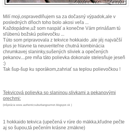
Milí moji,ospravedlňujem sa za dočasný výpadok,ale v
posledných dňoch toho bolo akosi veľa ...
Každopádne,už som naspäť a konečne Vám prinášam tú
sľúbenú božskú polievočku ...
Túto som pripravovala z tekvice hokkaido ,ale jéj najväčší
plus je hlavne ta neuveriteľne chutná kombinácia
chrumkavej slaninky,sušených sliviek a opečených
pekanov....pre mňa táto polievka dokonale stelesňuje jeseň
:)
Tak šup-šup ku sporákom,zahriať sa teplou polievočkou !
Tekvicová polievka so slaninou,slivkami a pekanovými
orechmi:
(inšpirácia www.authenticsuburbangourmet.blogspot.sk )
1 hokkaido tekvica (upečená v rúre do mäkka,kľudne pečte
aj so šupou,tá pečením krásne zmäkne)