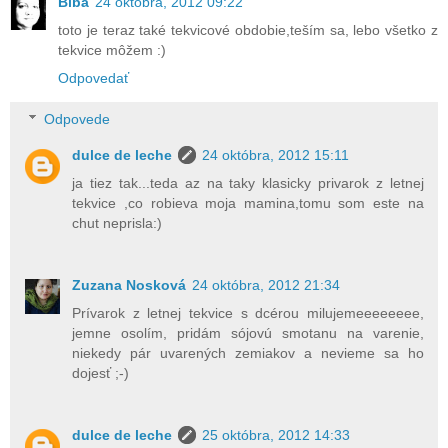
Biba
24 októbra, 2012 09:22
toto je teraz také tekvicové obdobie,teším sa, lebo všetko z
tekvice môžem :)
Odpovedať
Odpovede
dulce de leche
24 októbra, 2012 15:11
ja tiez tak...teda az na taky klasicky privarok z letnej
tekvice ,co robieva moja mamina,tomu som este na
chut neprisla:)
Zuzana Nosková
24 októbra, 2012 21:34
Prívarok z letnej tekvice s dcérou milujemeeeeeeee,
jemne osolím, pridám sójovú smotanu na varenie,
niekedy pár uvarených zemiakov a nevieme sa ho
dojesť ;-)
dulce de leche
25 októbra, 2012 14:33