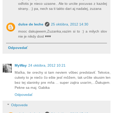
odfotis je nieco uzasne.. Ale to urcite pocuvas z kazdej
strany.. ;) pa, nech sa ti takto dari aj nadalej, zuzana
dulce de leche
25 októbra, 2012 14:30
mooc dakujeeem,Zuzanka,vazim si to :) a milych slov
nie je nikdy dost ♥♥♥
Odpovedať
MyWay
24 októbra, 2012 10:21
Maťka, tie orechy si tam neviem vôbec predstaviť. Tekvice,
cukety to je niečo čo ešte jesť môžem, tak určite skusim len
bez tej slaninky pre mňa ... super zajtra uvarím,...Ďakujem.
Pekne sa maj. Gabika
Odpovedať
Odpovede