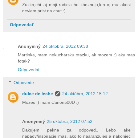
Zuzka,chi..aj moji rodicia ho zboznuju,len aj mu akosi
neviem prist na chut :)
Odpovedať
Anonymný
24 októbra, 2012 09:38
Martinka, mam nekucharsku otazku, ak mozem :) aky mas
fotak?
Odpovedať
Odpovede
dulce de leche
24 októbra, 2012 15:12
Mozes :) mam Canon500D :)
Anonymný
25 októbra, 2012 07:52
Dakujem pekne za odpoved.. Lebo ake
napady/inspiracie mas, ako to naaranzujes a nakoniec