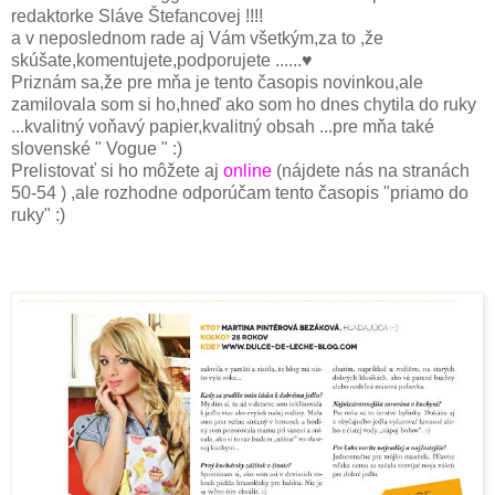
redaktorke Sláve Štefancovej !!!!
a v neposlednom rade aj Vám všetkým,za to ,že
skúšate,komentujete,podporujete ......♥
Priznám sa,že pre mňa je tento časopis novinkou,ale
zamilovala som si ho,hneď ako som ho dnes chytila do ruky
...kvalitný voňavý papier,kvalitný obsah ...pre mňa také
slovenské " Vogue " :)
Prelistovať si ho môžete aj
online
(nájdete nás na stranách
50-54 ) ,ale rozhodne odporúčam tento časopis "priamo do
ruky" :)