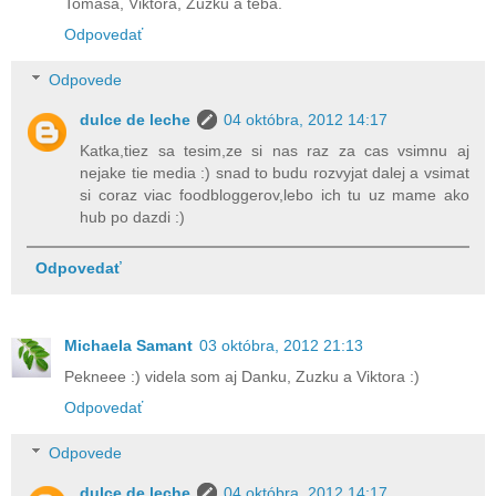
Tomáša, Viktora, Zuzku a teba.
Odpovedať
Odpovede
dulce de leche
04 októbra, 2012 14:17
Katka,tiez sa tesim,ze si nas raz za cas vsimnu aj
nejake tie media :) snad to budu rozvyjat dalej a vsimat
si coraz viac foodbloggerov,lebo ich tu uz mame ako
hub po dazdi :)
Odpovedať
Michaela Samant
03 októbra, 2012 21:13
Pekneee :) videla som aj Danku, Zuzku a Viktora :)
Odpovedať
Odpovede
dulce de leche
04 októbra, 2012 14:17