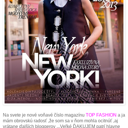
Na svete je nové voňavé číslo magazínu
TOP FASHION
a ja
mám obrovskú radosť ,že som sa v ňom mohla ocitnúť ,aj
vrátane ďalších bloggerov ...Veľké ĎAKUJEM patrí hlavne