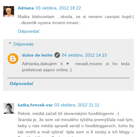
Adriana
03 októbra, 2012 18:22
Matka blahozelam ...skoda, ze si neviem casopis kupit:(
...dezertik vyzera mnami mnam...
Odpovedať
Odpovede
dulce de leche
04 októbra, 2012 14:15
Adrianka,dakujem ti ♥ nevadi,mozes si ho teda
prelistovat aspon online :)
Odpovedať
katka.hrncek-var
03 októbra, 2012 21:11
Pekné, médiá začali žiť slovenskými foodblogermi :-)
Sranda je, že som od minulého týždňa premýšľala nad tým,
keby u nás médiá spravili seriál o foodbloggeroch, koho by
tak mohli a mali vybrať: tipla som si 4 osoby a ich blogy –