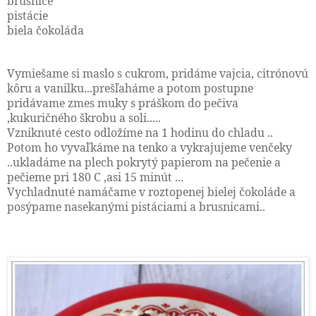
brusnice
pistácie
biela čokoláda
Vymiešame si maslo s cukrom, pridáme vajcia, citrónovú
kôru a vanilku...prešľaháme a potom postupne
pridávame zmes muky s práškom do pečiva
,kukuričného škrobu a soli.....
Vzniknuté cesto odložíme na 1 hodinu do chladu ..
Potom ho vyvaľkáme na tenko a vykrajujeme venčeky
..ukladáme na plech pokrytý papierom na pečenie a
pečieme pri 180 C ,asi 15 minút ...
Vychladnuté namáčame v roztopenej bielej čokoláde a
posýpame nasekanými pistáciami a brusnicami..