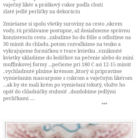
vaječný likér a práškový cukor podľa chuti
zlaté jedlé perličky na dekoráciu
Zmiešame si spolu všetky suroviny na cesto ,okrem
vody..tú pridávame postupne, až dosiahneme správnu
konzistenciu cesta ..zabalíme ho do fólie a odložíme na
30 minút do chladu..potom rozvaľkáme na tenko a
vykrajujeme formičkou v tvare kvietku ..vzniknuté
kvietky ukladáme do košíčkov na pečenie alebo do mini
muffinkovej formy ...pečieme pri 180 C asi 12-15 minút
..vychladnuté plníme krémom ,ktorý si pripravíme
vymiešaním mascarpone s cukrom a vaječným likérom
...ak by ste mali krém po vymiešaní tekutý, vložte ho
opäť do chladničky stuhnúť ..dozdobíme jedlými
perličkami ....
***