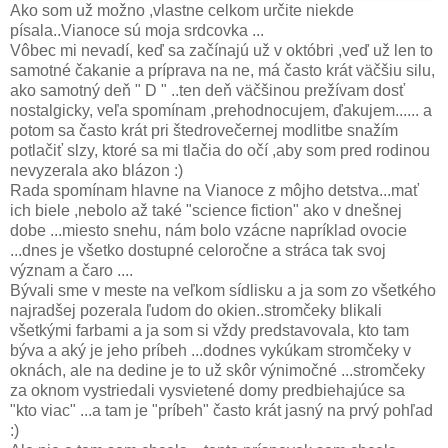
Ako som už možno ,vlastne celkom určite niekde
písala..Vianoce sú moja srdcovka ...
Vôbec mi nevadí, keď sa začínajú už v októbri ,veď už len to
samotné čakanie a príprava na ne, má často krát väčšiu silu,
ako samotný deň " D " ..ten deň väčšinou prežívam dosť
nostalgicky, veľa spomínam ,prehodnocujem, ďakujem...... a
potom sa často krát pri štedrovečernej modlitbe snažím
potlačiť slzy, ktoré sa mi tlačia do očí ,aby som pred rodinou
nevyzerala ako blázon :)
Rada spomínam hlavne na Vianoce z môjho detstva...mať
ich biele ,nebolo až také "science fiction" ako v dnešnej
dobe ...miesto snehu, nám bolo vzácne napríklad ovocie
...dnes je všetko dostupné celoročne a stráca tak svoj
význam a čaro ....
Bývali sme v meste na veľkom sídlisku a ja som zo všetkého
najradšej pozerala ľudom do okien..stromčeky blikali
všetkými farbami a ja som si vždy predstavovala, kto tam
býva a aký je jeho príbeh ...dodnes vykúkam stromčeky v
oknách, ale na dedine je to už skôr výnimočné ...stromčeky
za oknom vystriedali vysvietené domy predbiehajúce sa
"kto viac" ...a tam je "príbeh" často krát jasný na prvý pohľad
:)