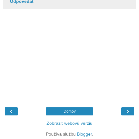
Odpovedať
‹
›
Domov
Zobraziť webovú verziu
Používa službu
Blogger
.