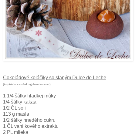
Čokoládové koláčiky so slaným Dulce de Leche
(inšpirácia www.bakingobsession.com)
1 1/4 šálky hladkej múky
1/4 šálky kakaa
1/2 ČL soli
113 g masla
1/2 šálky hnedého cukru
1 ČL vanilkového extraktu
2 PL mlieka