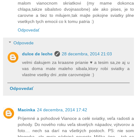
malom vianocnom skriatkovi (my mame dokonca
chlapa,takze sibalstvo dvojnasobne) ale ako pises, je to
carovne a tiez to milujem,tak majte pokojne sviatky plne
vsetkych tych emocii co k tomu patria :)
Odpovedať
Odpovede
dulce de leche
28 decembra, 2014 21:03
velmi dakujem za kraasne prianie ♥ a tesim sa,ze aj u
vas doma mate maleho sibala,ktory robi sviatky a
vlastne vsetky dni ,este carovnejsie :)
Odpovedať
Macinka
24 decembra, 2014 17:42
Príjemné a pohodové Vianoce a celé sviatky, veľa radosti a
pohody. Do nového roku veľa skvelých nápadov, výtvorov a
foto.... nech sa darí na všetkých postoch. PS: nie som
blogerka, ale moja nádejná nevesta Miška áno - tak sa