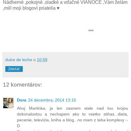
Nádherné ,pokojné ,sladké a vďačné VIANOCE ,Vám želám
,milí moji blogoví priatelia ♥
***
dulce de leche
o
10:58
Zdieľať
12 komentárov:
Dora
24 decembra, 2014 13:15
Ahoj Martinka, ja len zasnem stale nad tou tvojou
dokonalostou a nechapem ako to vsetko stihas...dieta,
pecenie, televizia, kniha a blog...no mam z teba komplexy :-
D