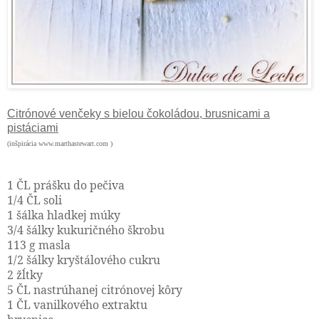
Citrónové venčeky s bielou čokoládou, brusnicami a
pistáciami
(inšpirácia www.marthastewart.com )
1 ČL prášku do pečiva
1/4 ČL soli
1 šálka hladkej múky
3/4 šálky kukuričného škrobu
113 g masla
1/2 šálky kryštálového cukru
2 žĺtky
5 ČL nastrúhanej citrónovej kôry
1 ČL vanilkového extraktu