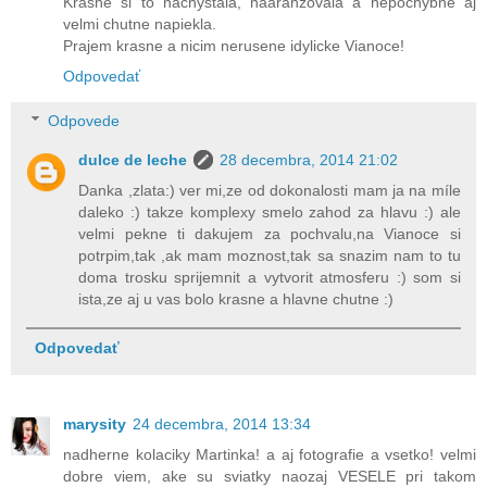
Krasne si to nachystala, naaranzovala a nepochybne aj
velmi chutne napiekla.
Prajem krasne a nicim nerusene idylicke Vianoce!
Odpovedať
Odpovede
dulce de leche
28 decembra, 2014 21:02
Danka ,zlata:) ver mi,ze od dokonalosti mam ja na míle
daleko :) takze komplexy smelo zahod za hlavu :) ale
velmi pekne ti dakujem za pochvalu,na Vianoce si
potrpim,tak ,ak mam moznost,tak sa snazim nam to tu
doma trosku sprijemnit a vytvorit atmosferu :) som si
ista,ze aj u vas bolo krasne a hlavne chutne :)
Odpovedať
marysity
24 decembra, 2014 13:34
nadherne kolaciky Martinka! a aj fotografie a vsetko! velmi
dobre viem, ake su sviatky naozaj VESELE pri takom