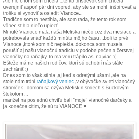
Ale nie o tom som chcela ...tento príspevok som chcela
uverejniť aspoň pár dní vopred, aby ste sa mohli inšpirovať a
trošku si vynoviť a osladiť Vianoce...
Tradične som to nestihla, ale som rada, že tento rok som
vôbec stihla niečo upiecť ....
Minulé Vianoce mala naša Meliska niečo cez dva mesiace a
potrebovala snáď každú minútu môjho času ...boli to prvé
Vianoce ,ktoré som nič nepiekla..dokonca som musela
porušiť aj našu vianočnú tradíciu v podobe pečenia čerstvej
vianočky na raňajky..to ma veru trápilo asi najviac :(
Ešteže máme našich rodičov, ktorí sú ochotní nás stále
zachrániť :)
Dnes som to však stihla ,aj keď s odretými ušami ,ale na
stole nám tróni
raňajkový veniec
,v obývačke svieti vianočný
stromček , domom sa ozýva Meliskin smiech s Buckovým
štekotom ...
manžel na poslednú chvíľu balí "moje" vianočné darčeky a
ja konečne cítim, že sú tu VIANOCE ♥