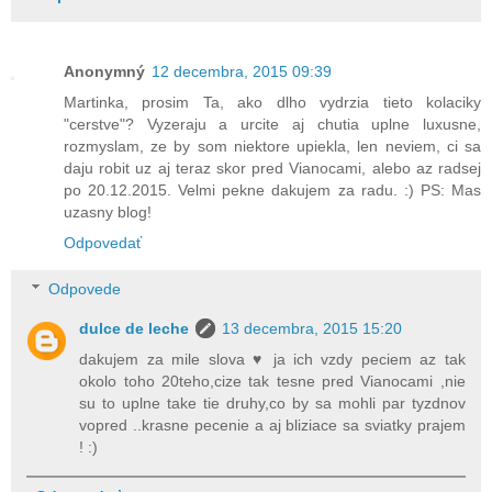
Anonymný
12 decembra, 2015 09:39
Martinka, prosim Ta, ako dlho vydrzia tieto kolaciky
"cerstve"? Vyzeraju a urcite aj chutia uplne luxusne,
rozmyslam, ze by som niektore upiekla, len neviem, ci sa
daju robit uz aj teraz skor pred Vianocami, alebo az radsej
po 20.12.2015. Velmi pekne dakujem za radu. :) PS: Mas
uzasny blog!
Odpovedať
Odpovede
dulce de leche
13 decembra, 2015 15:20
dakujem za mile slova ♥ ja ich vzdy peciem az tak
okolo toho 20teho,cize tak tesne pred Vianocami ,nie
su to uplne take tie druhy,co by sa mohli par tyzdnov
vopred ..krasne pecenie a aj bliziace sa sviatky prajem
! :)