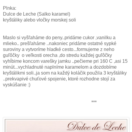
Plnka:
Dulce de Leche (Salko karamel)
kryštáliky alebo vločky morskej soli
Maslo si vyšľaháme do peny..pridáme cukor ,vanilku a
mlieko.. prešľaháme ..nakoniec pridáme ostatné sypké
suroviny a vytvoríme hladké cesto...formujeme z neho
guľôčky o veľkosti orecha ,do stredu každej guľôčky
vyhĺbime koncom varešky jamku ..pečieme pri 160 C ,asi 15
minút...vychladnuté naplníme karamelom a dozdobíme
kryštálikmi soli..ja som na každý koláčik použila 3 kryštáliky
..prekvapivé chuťové spojenie, ktoré rozhodne stojí za
vyskúšanie :)
***