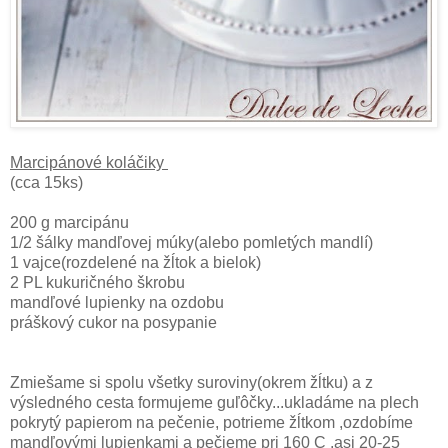
Marcipánové koláčiky
(cca 15ks)
200 g marcipánu
1/2 šálky mandľovej múky(alebo pomletých mandlí)
1 vajce(rozdelené na žĺtok a bielok)
2 PL kukuričného škrobu
mandľové lupienky na ozdobu
práškový cukor na posypanie
Zmiešame si spolu všetky suroviny(okrem žĺtku) a z
výsledného cesta formujeme guľôčky...ukladáme na plech
pokrytý papierom na pečenie, potrieme žĺtkom ,ozdobíme
mandľovými lupienkami a pečieme pri 160 C ,asi 20-25