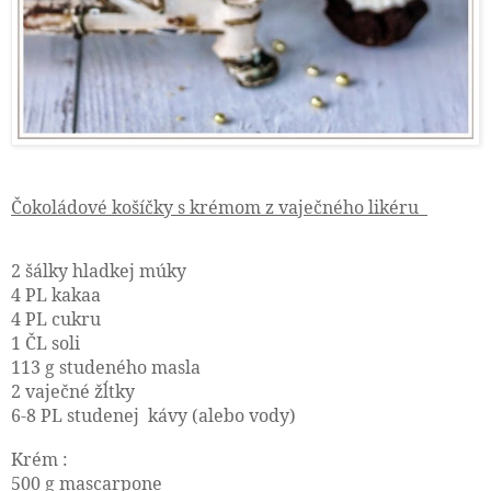
Čokoládové košíčky s krémom z vaječného likéru
2 šálky hladkej múky
4 PL kakaa
4 PL cukru
1 ČL soli
113 g studeného masla
2 vaječné žĺtky
6-8 PL studenej kávy (alebo vody)
Krém :
500 g mascarpone