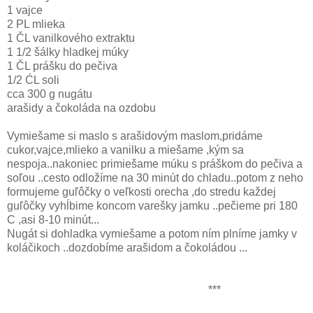
1 vajce
2 PL mlieka
1 ČL vanilkového extraktu
1 1/2 šálky hladkej múky
1 ČL prášku do pečiva
1/2 ĆL soli
cca 300 g nugátu
arašidy a čokoláda na ozdobu
Vymiešame si maslo s arašidovým maslom,pridáme
cukor,vajce,mlieko a vanilku a miešame ,kým sa
nespoja..nakoniec primiešame múku s práškom do pečiva a
soľou ..cesto odložíme na 30 minút do chladu..potom z neho
formujeme guľôčky o veľkosti orecha ,do stredu každej
guľôčky vyhĺbime koncom varešky jamku ..pečieme pri 180
C ,asi 8-10 minút...
Nugát si dohladka vymiešame a potom ním plníme jamky v
koláčikoch ..dozdobíme arašidom a čokoládou ...
***