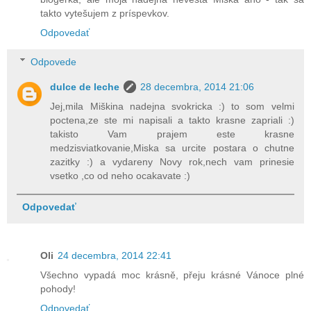
takto vytešujem z príspevkov.
Odpovedať
Odpovede
dulce de leche
28 decembra, 2014 21:06
Jej,mila Miškina nadejna svokricka :) to som velmi
poctena,ze ste mi napisali a takto krasne zapriali :)
takisto Vam prajem este krasne
medzisviatkovanie,Miska sa urcite postara o chutne
zazitky :) a vydareny Novy rok,nech vam prinesie
vsetko ,co od neho ocakavate :)
Odpovedať
Oli
24 decembra, 2014 22:41
Všechno vypadá moc krásně, přeju krásné Vánoce plné
pohody!
Odpovedať