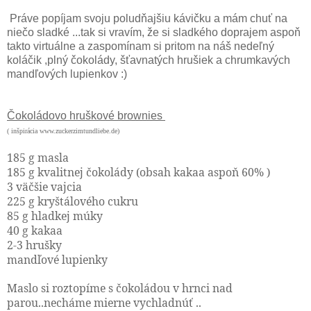
Práve popíjam svoju poludňajšiu kávičku a mám chuť na
niečo sladké ...tak si vravím, že si sladkého doprajem aspoň
takto virtuálne a zaspomínam si pritom na náš nedeľný
koláčik ,plný čokolády, šťavnatých hrušiek a chrumkavých
mandľových lupienkov :)
Čokoládovo hruškové brownies
( inšpirácia www.zuckerzimtundliebe.de)
185 g masla
185 g kvalitnej čokolády (obsah kakaa aspoň 60% )
3 väčšie vajcia
225 g kryštálového cukru
85 g hladkej múky
40 g kakaa
2-3 hrušky
mandľové lupienky
Maslo si roztopíme s čokoládou v hrnci nad
parou..necháme mierne vychladnúť ..