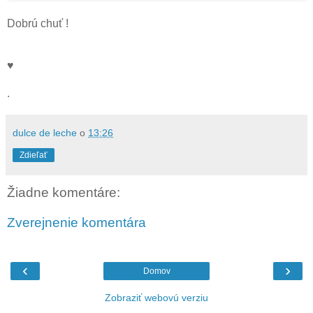
Dobrú chuť !
♥
.
dulce de leche
o
13:26
Zdieľať
Žiadne komentáre:
Zverejnenie komentára
‹
›
Domov
Zobraziť webovú verziu