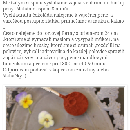
Medzitým si spolu vyšľaháme vajcia s cukrom do hustej
peny.. šľaháme aspoň 8 minút ..
Vychladnutú čokoládu nalejeme k vaječnej pene a
vareškou postupne zľahka primiešame aj múku a kakao
..
Cesto nalejeme do tortovej formy s priemerom 24 cm
,ktorú sme si vymazali maslom a vysypali múkou ..na
cesto uložíme hrušky, ktoré sme si ošúpali ,rozdelili na
polovice, vybrali jadrovník a do každej polovice spravili
zopár zárezov ..na záver posypeme mandľovými
lupienkami a pečieme pri 180 C ,asi 40-50 minút..
Odporúčam podávať s kopčekom zmrzliny alebo
šľahačky :)