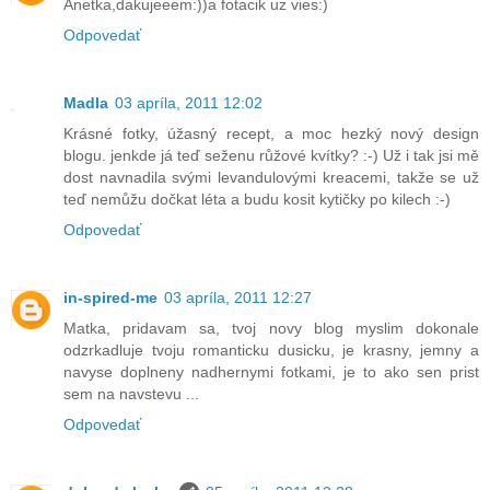
Anetka,dakujeeem:))a fotacik uz vies:)
Odpovedať
Madla
03 apríla, 2011 12:02
Krásné fotky, úžasný recept, a moc hezký nový design
blogu. jenkde já teď seženu růžové kvítky? :-) Už i tak jsi mě
dost navnadila svými levandulovými kreacemi, takže se už
teď nemůžu dočkat léta a budu kosit kytičky po kilech :-)
Odpovedať
in-spired-me
03 apríla, 2011 12:27
Matka, pridavam sa, tvoj novy blog myslim dokonale
odzrkadluje tvoju romanticku dusicku, je krasny, jemny a
navyse doplneny nadhernymi fotkami, je to ako sen prist
sem na navstevu ...
Odpovedať