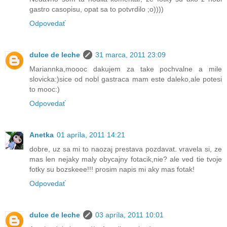
gastro casopisu, opat sa to potvrdilo ;o))))
Odpovedať
dulce de leche
31 marca, 2011 23:09
Mariannka,moooc dakujem za take pochvalne a mile
slovicka:)sice od nobl gastraca mam este daleko,ale potesi
to mooc:)
Odpovedať
Anetka
01 apríla, 2011 14:21
dobre, uz sa mi to naozaj prestava pozdavat. vravela si, ze
mas len nejaky maly obycajny fotacik,nie? ale ved tie tvoje
fotky su bozskeee!!! prosim napis mi aky mas fotak!
Odpovedať
dulce de leche
03 apríla, 2011 10:01