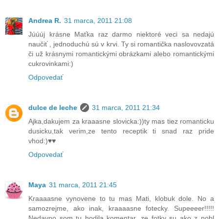
Andrea R.
31 marca, 2011 21:08
Júúúj krásne Maťka raz darmo niektoré veci sa nedajú
naučiť , jednoduchú sú v krvi. Ty si romantička naslovovzatá
či už krásnymi romantickými obrázkami alebo romantickými
cukrovinkami:)
Odpovedať
dulce de leche
31 marca, 2011 21:34
Ajka,dakujem za kraaasne slovicka:))ty mas tiez romanticku
dusicku,tak verim,ze tento receptik ti snad raz pride
vhod:)♥♥
Odpovedať
Maya
31 marca, 2011 21:45
Kraaaasne vynovene to tu mas Mati, klobuk dole. No a
samozrejme, ako inak, kraaaasne fotecky. Supeeeer!!!!!
Nedavno som tu hodila komentar, ze fotky su ako z nobl