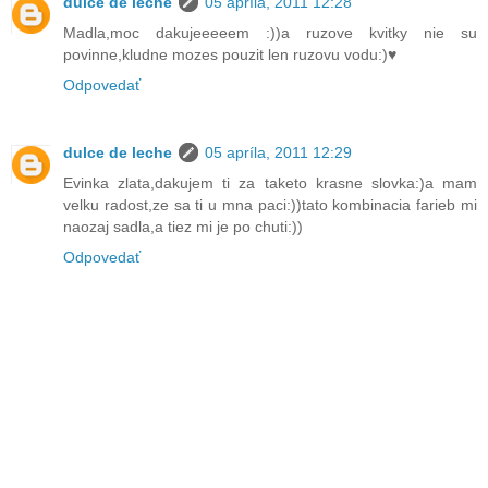
dulce de leche
05 apríla, 2011 12:28
Madla,moc dakujeeeeem :))a ruzove kvitky nie su
povinne,kludne mozes pouzit len ruzovu vodu:)♥
Odpovedať
dulce de leche
05 apríla, 2011 12:29
Evinka zlata,dakujem ti za taketo krasne slovka:)a mam
velku radost,ze sa ti u mna paci:))tato kombinacia farieb mi
naozaj sadla,a tiez mi je po chuti:))
Odpovedať