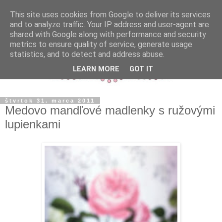
This site uses cookies from Google to deliver its services
and to analyze traffic. Your IP address and user-agent are
shared with Google along with performance and security
metrics to ensure quality of service, generate usage
statistics, and to detect and address abuse.
LEARN MORE
GOT IT
štvrtok 31. marca 2011
Medovo mandľové madlenky s ružovými
lupienkami