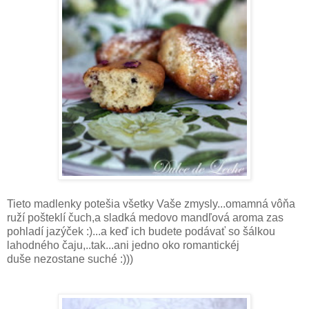
Tieto madlenky potešia všetky Vaše zmysly...omamná vôňa
ruží pošteklí čuch,a sladká medovo mandľová aroma zas
pohladí jazýček :)...a keď ich budete podávať so šálkou
lahodného čaju,..tak...ani jedno oko romantickéj
duše nezostane suché :)))