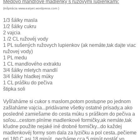
Medovo mandľové madlenky s ružovými lupienkami:
(inšpirácia www.eatyet.wordpress.com )
1/3 šálky masla
1/2 šálky cukru
2 vajcia
1 /2 CL ružovéj vody
1 PL sušených ružovych lupienkov (ak nemáte,tak dajte viac
ružovej vody)
1 PL medu
1 CL mandlového extraktu
3/4 šálky mletych mandlí
3/4 šálky hladkej múky
1 CL prášku do pečiva
štipka soli
Vyšľaháme si cukor s maslom,potom postupne po jednom
zašlaháme vajcia...pridávame všetky ostatné prísady,a ako
posledné zamiešame do cesta múku s práškom do pečiva a
soľou...cestom plníme madlenkové formičky,ak nemáte,tak
kľudne použite nejaké iné drobné formičky...do každej
madlenkovéj formy som dala za lyzičku a pol cesta..pečieme
pri 180 C,asi 18 minút...necháme cca 5 minút postáť vo