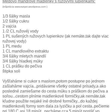
Medovo mandľové madlenky s ružovými lupienkami:
(inšpirácia www.eatyet.wordpress.com )
1/3 šálky masla
1/2 šálky cukru
2 vajcia
1 /2 CL ružovéj vody
1 PL sušených ružovych lupienkov (ak nemáte,tak dajte viac
ružovej vody)
1 PL medu
1 CL mandlového extraktu
3/4 šálky mletych mandlí
3/4 šálky hladkej múky
1 CL prášku do pečiva
štipka soli
Vyšľaháme si cukor s maslom,potom postupne po jednom
zašlaháme vajcia...pridávame všetky ostatné prísady,a ako
posledné zamiešame do cesta múku s práškom do pečiva a
soľou...cestom plníme madlenkové formičky,ak nemáte,tak
kľudne použite nejaké iné drobné formičky...do každej
madlenkovéj formy som dala za lyzičku a pol cesta..pečieme
pri 180 C,asi 18 minút...necháme cca 5 minút postáť vo