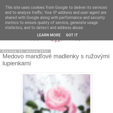
This site uses cookies from Google to deliver its services
and to analyze traffic. Your IP address and user-agent are
shared with Google along with performance and security
metrics to ensure quality of service, generate usage
statistics, and to detect and address abuse.
LEARN MORE
GOT IT
štvrtok 31. marca 2011
Medovo mandľové madlenky s ružovými
lupienkami