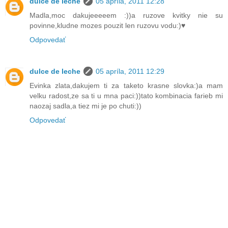
dulce de leche
05 apríla, 2011 12:28
Madla,moc dakujeeeeem :))a ruzove kvitky nie su
povinne,kludne mozes pouzit len ruzovu vodu:)♥
Odpovedať
dulce de leche
05 apríla, 2011 12:29
Evinka zlata,dakujem ti za taketo krasne slovka:)a mam
velku radost,ze sa ti u mna paci:))tato kombinacia farieb mi
naozaj sadla,a tiez mi je po chuti:))
Odpovedať