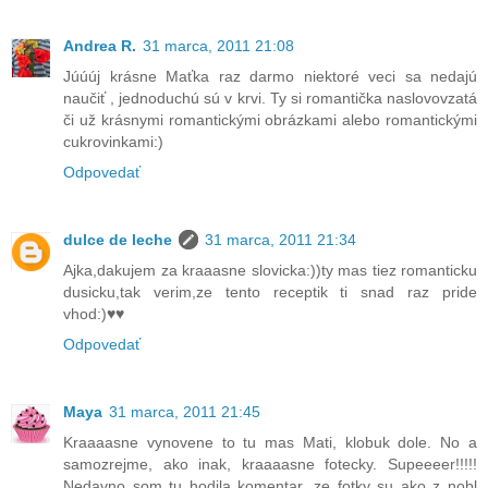
Andrea R.
31 marca, 2011 21:08
Júúúj krásne Maťka raz darmo niektoré veci sa nedajú
naučiť , jednoduchú sú v krvi. Ty si romantička naslovovzatá
či už krásnymi romantickými obrázkami alebo romantickými
cukrovinkami:)
Odpovedať
dulce de leche
31 marca, 2011 21:34
Ajka,dakujem za kraaasne slovicka:))ty mas tiez romanticku
dusicku,tak verim,ze tento receptik ti snad raz pride
vhod:)♥♥
Odpovedať
Maya
31 marca, 2011 21:45
Kraaaasne vynovene to tu mas Mati, klobuk dole. No a
samozrejme, ako inak, kraaaasne fotecky. Supeeeer!!!!!
Nedavno som tu hodila komentar, ze fotky su ako z nobl