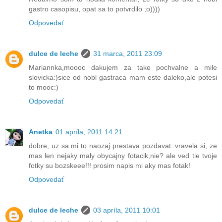
gastro casopisu, opat sa to potvrdilo ;o))))
Odpovedať
dulce de leche
31 marca, 2011 23:09
Mariannka,moooc dakujem za take pochvalne a mile
slovicka:)sice od nobl gastraca mam este daleko,ale potesi
to mooc:)
Odpovedať
Anetka
01 apríla, 2011 14:21
dobre, uz sa mi to naozaj prestava pozdavat. vravela si, ze
mas len nejaky maly obycajny fotacik,nie? ale ved tie tvoje
fotky su bozskeee!!! prosim napis mi aky mas fotak!
Odpovedať
dulce de leche
03 apríla, 2011 10:01