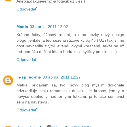
Anetka,dakujeeem:))a fotacik uz vies:)
Odpovedať
Madla
03 apríla, 2011 12:02
Krásné fotky, úžasný recept, a moc hezký nový design
blogu. jenkde já teď seženu růžové kvítky? :-) Už i tak jsi mě
dost navnadila svými levandulovými kreacemi, takže se už
teď nemůžu dočkat léta a budu kosit kytičky po kilech :-)
Odpovedať
in-spired-me
03 apríla, 2011 12:27
Matka, pridavam sa, tvoj novy blog myslim dokonale
odzrkadluje tvoju romanticku dusicku, je krasny, jemny a
navyse doplneny nadhernymi fotkami, je to ako sen prist
sem na navstevu ...
Odpovedať