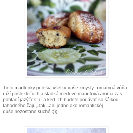
Tieto madlenky potešia všetky Vaše zmysly...omamná vôňa
ruží pošteklí čuch,a sladká medovo mandľová aroma zas
pohladí jazýček :)...a keď ich budete podávať so šálkou
lahodného čaju,..tak...ani jedno oko romantickéj
duše nezostane suché :)))