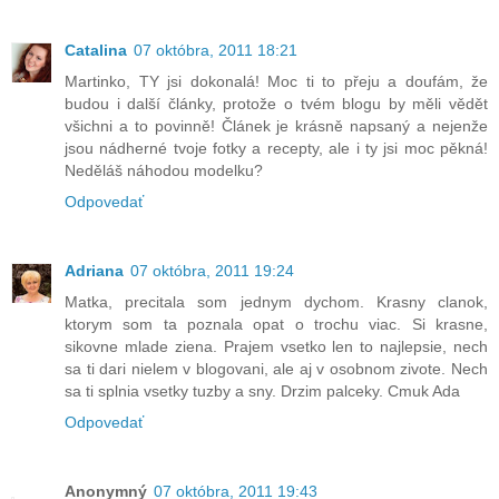
Catalina
07 októbra, 2011 18:21
Martinko, TY jsi dokonalá! Moc ti to přeju a doufám, že
budou i další články, protože o tvém blogu by měli vědět
všichni a to povinně! Článek je krásně napsaný a nejenže
jsou nádherné tvoje fotky a recepty, ale i ty jsi moc pěkná!
Neděláš náhodou modelku?
Odpovedať
Adriana
07 októbra, 2011 19:24
Matka, precitala som jednym dychom. Krasny clanok,
ktorym som ta poznala opat o trochu viac. Si krasne,
sikovne mlade ziena. Prajem vsetko len to najlepsie, nech
sa ti dari nielem v blogovani, ale aj v osobnom zivote. Nech
sa ti splnia vsetky tuzby a sny. Drzim palceky. Cmuk Ada
Odpovedať
Anonymný
07 októbra, 2011 19:43