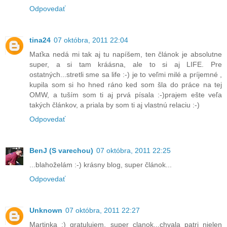
Odpovedať
tina24
07 októbra, 2011 22:04
Maťka nedá mi tak aj tu napíšem, ten článok je absolutne
super, a si tam kráásna, ale to si aj LIFE. Pre
ostatných...stretli sme sa life :-) je to veľmi milé a príjemné ,
kupila som si ho hned ráno ked som šla do práce na tej
OMW, a tuším som ti aj prvá písala :-)prajem ešte veľa
takých článkov, a priala by som ti aj vlastnú relaciu :-)
Odpovedať
BenJ (S varechou)
07 októbra, 2011 22:25
...blahoželám :-) krásny blog, super článok...
Odpovedať
Unknown
07 októbra, 2011 22:27
Martinka :) gratulujem, super clanok...chvala patri nielen