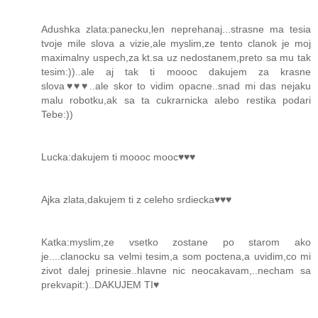
Adushka zlata:panecku,len neprehanaj...strasne ma tesia
tvoje mile slova a vizie,ale myslim,ze tento clanok je moj
maximalny uspech,za kt.sa uz nedostanem,preto sa mu tak
tesim:))..ale aj tak ti moooc dakujem za krasne
slova♥♥♥..ale skor to vidim opacne..snad mi das nejaku
malu robotku,ak sa ta cukrarnicka alebo restika podari
Tebe:))
Lucka:dakujem ti moooc mooc♥♥♥
Ajka zlata,dakujem ti z celeho srdiecka♥♥♥
Katka:myslim,ze vsetko zostane po starom ako
je....clanocku sa velmi tesim,a som poctena,a uvidim,co mi
zivot dalej prinesie..hlavne nic neocakavam,..necham sa
prekvapit:)..DAKUJEM TI♥