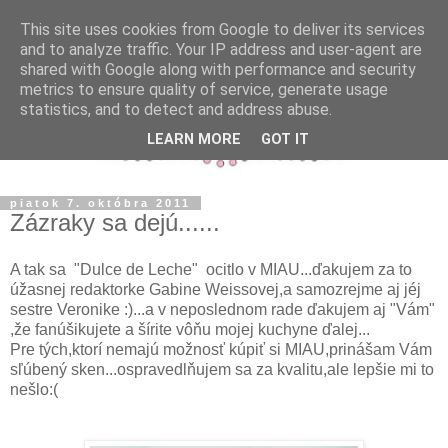
This site uses cookies from Google to deliver its services
and to analyze traffic. Your IP address and user-agent are
shared with Google along with performance and security
metrics to ensure quality of service, generate usage
statistics, and to detect and address abuse.
LEARN MORE
GOT IT
piatok 7. októbra 2011
Zázraky sa dejú......
A tak sa "Dulce de Leche" ocitlo v MIAU...ďakujem za to
úžasnej redaktorke Gabine Weissovej,a samozrejme aj jéj
sestre Veronike :)...a v neposlednom rade ďakujem aj "Vám"
,že fanúšikujete a šírite vôňu mojej kuchyne ďalej...
Pre tých,ktorí nemajú možnosť kúpiť si MIAU,prinášam Vám
sľúbený sken...ospravedlňujem sa za kvalitu,ale lepšie mi to
nešlo:(