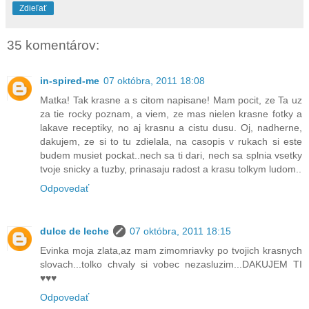
Zdieľať
35 komentárov:
in-spired-me
07 októbra, 2011 18:08
Matka! Tak krasne a s citom napisane! Mam pocit, ze Ta uz
za tie rocky poznam, a viem, ze mas nielen krasne fotky a
lakave receptiky, no aj krasnu a cistu dusu. Oj, nadherne,
dakujem, ze si to tu zdielala, na casopis v rukach si este
budem musiet pockat..nech sa ti dari, nech sa splnia vsetky
tvoje snicky a tuzby, prinasaju radost a krasu tolkym ludom..
Odpovedať
dulce de leche
07 októbra, 2011 18:15
Evinka moja zlata,az mam zimomriavky po tvojich krasnych
slovach...tolko chvaly si vobec nezasluzim...DAKUJEM TI
♥♥♥
Odpovedať