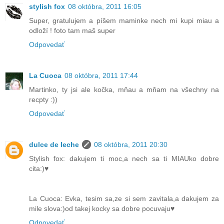
stylish fox
08 októbra, 2011 16:05
Super, gratulujem a píšem maminke nech mi kupi miau a
odloží ! foto tam maš super
Odpovedať
La Cuoca
08 októbra, 2011 17:44
Martinko, ty jsi ale kočka, mňau a mňam na všechny na
recpty :))
Odpovedať
dulce de leche
08 októbra, 2011 20:30
Stylish fox: dakujem ti moc,a nech sa ti MIAUko dobre
cita:)♥
La Cuoca: Evka, tesim sa,ze si sem zavitala,a dakujem za
mile slova:)od takej kocky sa dobre pocuvaju♥
Odpovedať