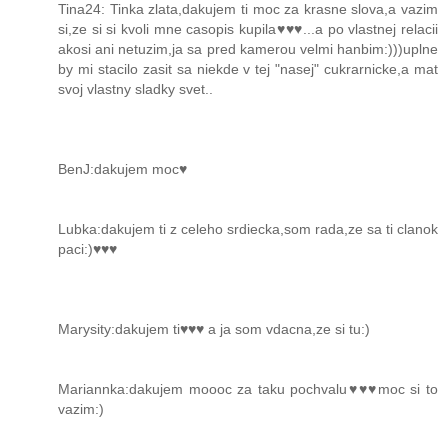
Tina24: Tinka zlata,dakujem ti moc za krasne slova,a vazim
si,ze si si kvoli mne casopis kupila♥♥♥...a po vlastnej relacii
akosi ani netuzim,ja sa pred kamerou velmi hanbim:)))uplne
by mi stacilo zasit sa niekde v tej "nasej" cukrarnicke,a mat
svoj vlastny sladky svet..
BenJ:dakujem moc♥
Lubka:dakujem ti z celeho srdiecka,som rada,ze sa ti clanok
paci:)♥♥♥
Marysity:dakujem ti♥♥♥ a ja som vdacna,ze si tu:)
Mariannka:dakujem moooc za taku pochvalu♥♥♥moc si to
vazim:)