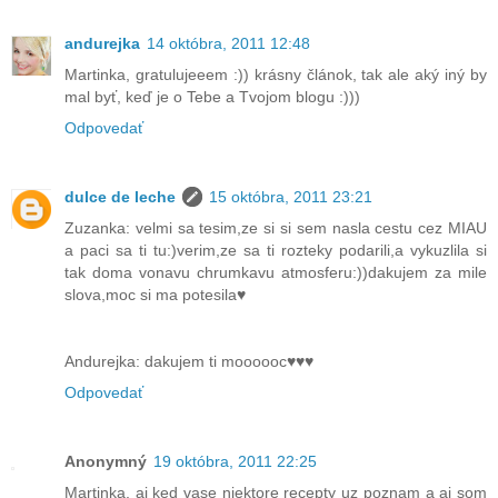
andurejka
14 októbra, 2011 12:48
Martinka, gratulujeeem :)) krásny článok, tak ale aký iný by
mal byť, keď je o Tebe a Tvojom blogu :)))
Odpovedať
dulce de leche
15 októbra, 2011 23:21
Zuzanka: velmi sa tesim,ze si si sem nasla cestu cez MIAU
a paci sa ti tu:)verim,ze sa ti rozteky podarili,a vykuzlila si
tak doma vonavu chrumkavu atmosferu:))dakujem za mile
slova,moc si ma potesila♥
Andurejka: dakujem ti moooooc♥♥♥
Odpovedať
Anonymný
19 októbra, 2011 22:25
Martinka, aj ked vase niektore recepty uz poznam a aj som