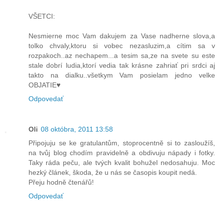
VŠETCI:
Nesmierne moc Vam dakujem za Vase nadherne slova,a
tolko chvaly,ktoru si vobec nezasluzim,a cítim sa v
rozpakoch..az nechapem...a tesim sa,ze na svete su este
stale dobrí ludia,ktorí vedia tak krásne zahriať pri srdci aj
takto na dialku..všetkym Vam posielam jedno velke
OBJATIE♥
Odpovedať
Oli
08 októbra, 2011 13:58
Připojuju se ke gratulantům, stoprocentně si to zasloužíš,
na tvůj blog chodím pravidelně a obdivuju nápady i fotky.
Taky ráda peču, ale tvých kvalit bohužel nedosahuju. Moc
hezký článek, škoda, že u nás se časopis koupit nedá.
Přeju hodně čtenářů!
Odpovedať