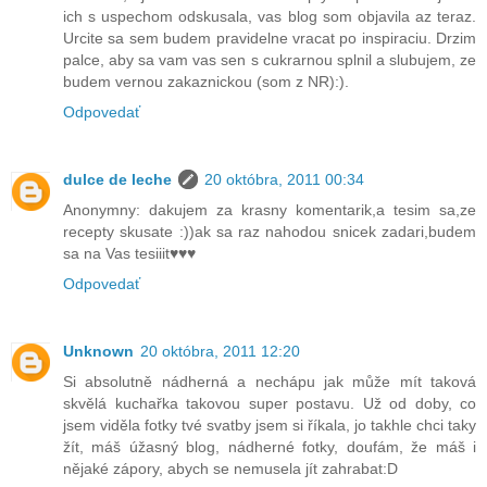
ich s uspechom odskusala, vas blog som objavila az teraz.
Urcite sa sem budem pravidelne vracat po inspiraciu. Drzim
palce, aby sa vam vas sen s cukrarnou splnil a slubujem, ze
budem vernou zakaznickou (som z NR):).
Odpovedať
dulce de leche
20 októbra, 2011 00:34
Anonymny: dakujem za krasny komentarik,a tesim sa,ze
recepty skusate :))ak sa raz nahodou snicek zadari,budem
sa na Vas tesiiit♥♥♥
Odpovedať
Unknown
20 októbra, 2011 12:20
Si absolutně nádherná a nechápu jak může mít taková
skvělá kuchařka takovou super postavu. Už od doby, co
jsem viděla fotky tvé svatby jsem si říkala, jo takhle chci taky
žít, máš úžasný blog, nádherné fotky, doufám, že máš i
nějaké zápory, abych se nemusela jít zahrabat:D