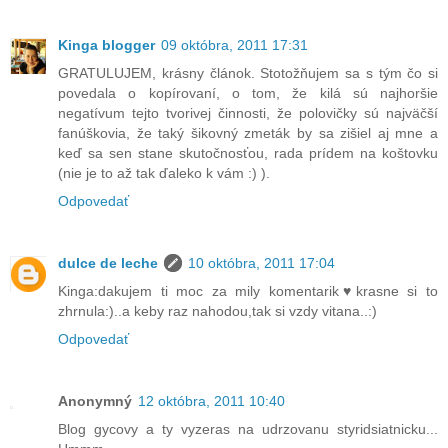
Kinga blogger
09 októbra, 2011 17:31
GRATULUJEM, krásny článok. Stotožňujem sa s tým čo si
povedala o kopírovaní, o tom, že kilá sú najhoršie
negatívum tejto tvorivej činnosti, že polovičky sú najväčší
fanúškovia, že taký šikovný zmeták by sa zišiel aj mne a
keď sa sen stane skutočnosťou, rada prídem na koštovku
(nie je to až tak ďaleko k vám :) ).
Odpovedať
dulce de leche
10 októbra, 2011 17:04
Kinga:dakujem ti moc za mily komentarik♥krasne si to
zhrnula:)..a keby raz nahodou,tak si vzdy vitana..:)
Odpovedať
Anonymný
12 októbra, 2011 10:40
Blog gycovy a ty vyzeras na udrzovanu styridsiatnicku...