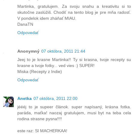
Martinka, gratulujem. Za svoju snahu a kreativitu si to
skutočne zaslúžiš. Chodiť na tento blog je pre mňa radosť.
V pondelok idem zháňať MIAU.
DanaTN
Odpovedať
Anonymný
07 októbra, 2011 21:44
Jeej to je krasne Martinka!! Ty si krasna, tvoje recepty su
krasne a tvoje fotky... ved vies :) SUPER!
Miska (Recepty z Indie)
Odpovedať
Anetka
07 októbra, 2011 22:00
jéééj to je supeer článok. super napísaný, krásna fotka.
paráda, maťka! naozaj gratulujem, musi byt na teba cela
rodina strasne pysna!!!!
este raz: SI MACHERKAA!