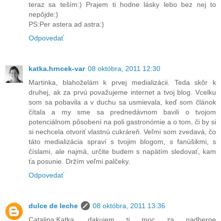
teraz sa teším:) Prajem ti hodne lásky lebo bez nej to
nepôjde:)
PS:Per astera ad astra:)
Odpovedať
katka.hrncek-var
08 októbra, 2011 12:30
Martinka, blahoželám k prvej medializácii. Teda skôr k
druhej, ak za prvú považujeme internet a tvoj blog. Vcelku
som sa pobavila a v duchu sa usmievala, keď som článok
čítala a my sme sa prednedávnom bavili o tvojom
potenciálnom pôsobení na poli gastronómie a o tom, či by si
si nechcela otvoriť vlastnú cukráreň. Veľmi som zvedavá, čo
táto medializácia spraví s tvojim blogom, s fanúšikmi, s
číslami, ale najmä, určite budem s napätím sledovať, kam
ťa posunie. Držím veľmi palčeky.
Odpovedať
dulce de leche
08 októbra, 2011 13:36
Catalina:Katka, dakujem ti moc za nadherne