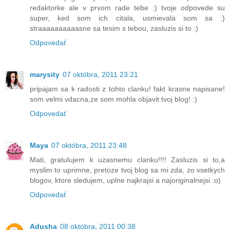
redaktorke ale v prvom rade tebe :) tvoje odpovede su
super, ked som ich citala, usmievala som sa :)
straaaaaaaaaasne sa tesim s tebou, zasluzis si to :)
Odpovedať
marysity
07 októbra, 2011 23:21
pripajam sa k radosti z tohto clanku! fakt krasne napisane!
som velmi vdacna,ze som mohla objavit tvoj blog! :)
Odpovedať
Maya
07 októbra, 2011 23:48
Mati, gratulujem k uzasnemu clanku!!!! Zasluzis si to,a
myslim to uprimne, pretoze tvoj blog sa mi zda, zo vsetkych
blogov, ktore sledujem, uplne najkrajsi a najoriginalnejsi :o)
Odpovedať
Adusha
08 októbra, 2011 00:38