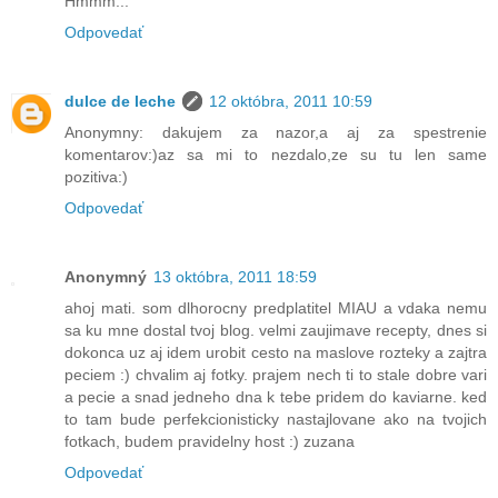
Hmmm...
Odpovedať
dulce de leche
12 októbra, 2011 10:59
Anonymny: dakujem za nazor,a aj za spestrenie
komentarov:)az sa mi to nezdalo,ze su tu len same
pozitiva:)
Odpovedať
Anonymný
13 októbra, 2011 18:59
ahoj mati. som dlhorocny predplatitel MIAU a vdaka nemu
sa ku mne dostal tvoj blog. velmi zaujimave recepty, dnes si
dokonca uz aj idem urobit cesto na maslove rozteky a zajtra
peciem :) chvalim aj fotky. prajem nech ti to stale dobre vari
a pecie a snad jedneho dna k tebe pridem do kaviarne. ked
to tam bude perfekcionisticky nastajlovane ako na tvojich
fotkach, budem pravidelny host :) zuzana
Odpovedať