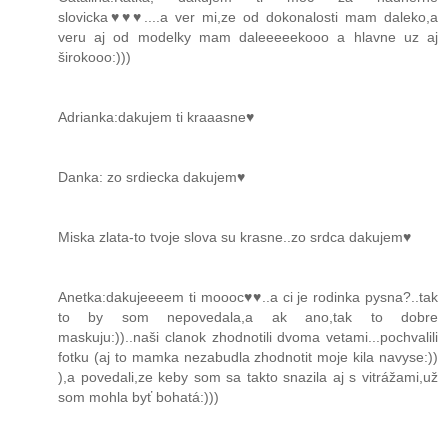
slovicka♥♥♥....a ver mi,ze od dokonalosti mam daleko,a
veru aj od modelky mam daleeeeekooo a hlavne uz aj
širokooo:)))
Adrianka:dakujem ti kraaasne♥
Danka: zo srdiecka dakujem♥
Miska zlata-to tvoje slova su krasne..zo srdca dakujem♥
Anetka:dakujeeeem ti moooc♥♥..a ci je rodinka pysna?..tak
to by som nepovedala,a ak ano,tak to dobre
maskuju:))..naši clanok zhodnotili dvoma vetami...pochvalili
fotku (aj to mamka nezabudla zhodnotit moje kila navyse:))
),a povedali,ze keby som sa takto snazila aj s vitrážami,už
som mohla byť bohatá:)))