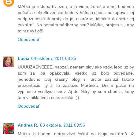
MAťka je rodena hviezda, a ja viem, že ešte o nej budeme
počuť a celé Slovensko bude v húfoch chodiť nakupovať jej
nadpozemské dobroty do jej cukrárne, ideálne do siete jej
cukrární. No nemám nádherny sen? MAťka, prajem ti , aby
to raz vyšlo!!!
Odpovedať
Lucia
08 októbra, 2011 08:25
UUUUZASNEEEE, naozaj, nemam slov ako vzdy, lebo uz by
som sa iba opakovala, vsetko uz bolo povedane,
jednoducho tvoj krasny blog si urcite zasluzi takuto
prezentaciu, ty si to zasluzis Martinka. Drzim palce na
vyplnenie vsetkych snov. Aj do Nitry by som chodila, keby
tam vznikla tvoja cukrarnicka:-))
Odpovedať
Andrea R.
08 októbra, 2011 09:56
Maťka ja budem netrpezlivo čakať na tvoju cukráreň už