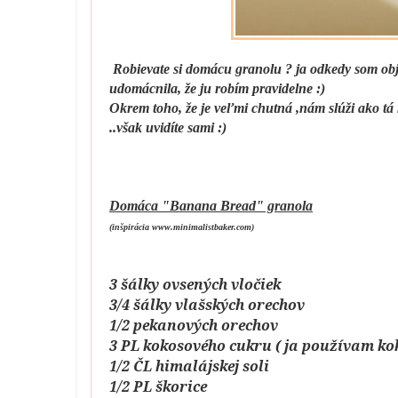
Robievate si domácu granolu ? ja odkedy som obja
udomácnila, že ju robím pravidelne :)
Okrem toho, že je veľmi chutná ,nám slúži ako tá
..však uvidíte sami :)
Domáca "Banana Bread" granola
(inšpirácia www.minimalistbaker.com)
3 šálky ovsených vločiek
3/4 šálky vlašských orechov
1/2 pekanových orechov
3 PL kokosového cukru ( ja používam k
1/2 ČL himalájskej soli
1/2 PL škorice