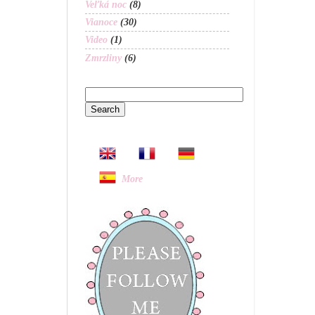
Veľká noc
(8)
Vianoce
(30)
Video
(1)
Zmrzliny
(6)
More