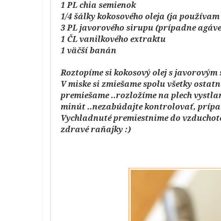
1 PL chia semienok
1/4 šálky kokosového oleja (ja používam
3 PL javorového sirupu (prípadne agáve
1 ČL vanilkového extraktu
1 väčší banán
Roztopíme si kokosový olej s javorovým
V miske si zmiešame spolu všetky ostat
premiešame ..rozložíme na plech vystlan
minút ..nezabúdajte kontrolovať, príp
Vychladnuté premiestnime do vzduchotes
zdravé raňajky :)