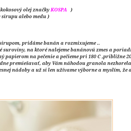
 kokosový olej značky
KOSPA
)
 sirupu alebo medu )
 sirupom, pridáme banán a rozmixujeme ..
né suroviny, na ktoré nalejeme banánovú zmes a poriad
ý papierom na pečenie a pečieme pri 180 C ,približne 2
adne premiešavať, aby Vám náhodou granola nezhorela 
nej nádoby a už si len užívame výborne a myslím, že 