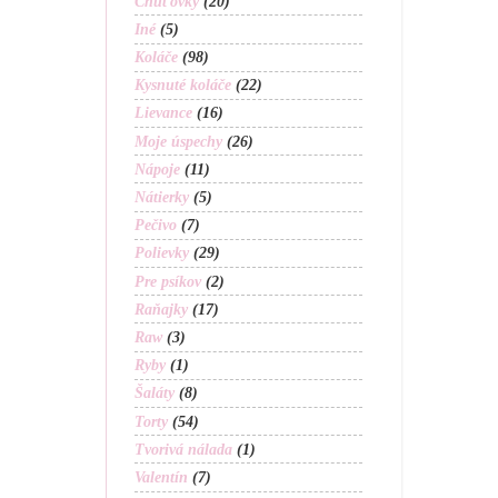
Chuťovky
(20)
Iné
(5)
Koláče
(98)
Kysnuté koláče
(22)
Lievance
(16)
Moje úspechy
(26)
Nápoje
(11)
Nátierky
(5)
Pečivo
(7)
Polievky
(29)
Pre psíkov
(2)
Raňajky
(17)
Raw
(3)
Ryby
(1)
Šaláty
(8)
Torty
(54)
Tvorivá nálada
(1)
Valentín
(7)