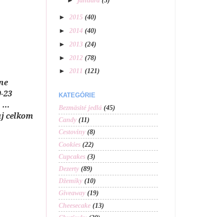
►
januára
(3)
►
2015
(40)
►
2014
(40)
►
2013
(24)
►
2012
(78)
►
2011
(121)
ne
0-23
KATEGÓRIE
...
Bezmäsité jedlá
(45)
aj celkom
Candy
(11)
Cestoviny
(8)
Cookies
(22)
Cupcakes
(3)
Dezerty
(89)
Džemíky
(10)
Giveaway
(19)
Cheesecake
(13)