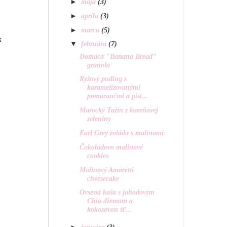
►
mája
(3)
►
apríla
(3)
►
marca
(5)
k
▼
februára
(7)
Domáca "Banana Bread"
granola
Ryžový puding s
karamelizovanými
pomarančmi a pist...
Marocký Tažín z koreňovej
zeleniny
Earl Grey roláda s malinami
Čokoládovo malinové
cookies
Malinový Amaretti
cheesecake
Ovsená kaša s jahodovým
Chia džemom a
kokosovou šľ...