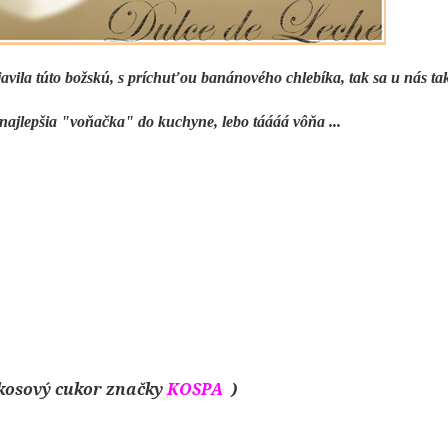
vila túto božskú, s príchuťou banánového chlebíka, tak sa u nás ta
 najlepšia "voňačka" do kuchyne, lebo táááá vôňa ...
okosový cukor značky
KOSPA
)