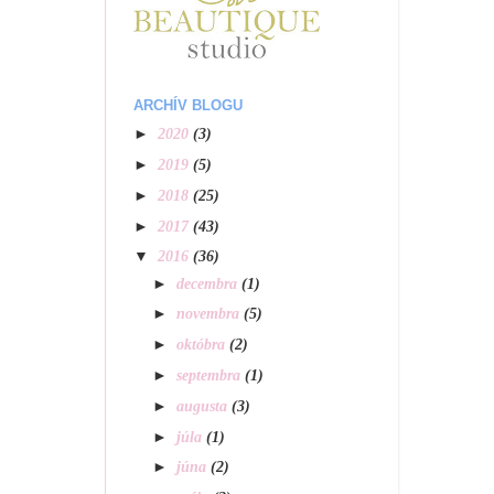
ARCHÍV BLOGU
►
2020
(3)
►
2019
(5)
►
2018
(25)
►
2017
(43)
▼
2016
(36)
►
decembra
(1)
►
novembra
(5)
►
októbra
(2)
►
septembra
(1)
►
augusta
(3)
►
júla
(1)
►
júna
(2)