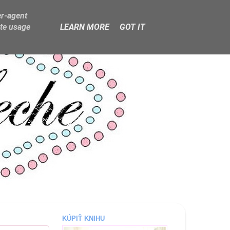
er-agent
ate usage
LEARN MORE
GOT IT
KÚPIŤ KNIHU