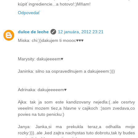
kúpiť ingrediencie...a hotovo!:)Mňam!
Odpovedať
dulce de leche
12 januára, 2012 23:21
Miska: chi:))dakujem ti moooc♥♥♥
Marysity: dakujeeeem♥
Janinka: silno sa ospravedlnujem a dakujeeem:)))
Adrinaka: dakujeeeeem♥
Ajka: tak ja som este kandizovany nejedla:(..ale cesrtvy
veeelmi mozem tiez,a hlavne v cajikoch :)som zvedava,co
povies na tuto penicku:)
Janya: Janka,si ma prekukla teraz,a odhalila moje
rozky:)))..ale ,ked zajtra nachystas tuto dobrotu,tak ty budes