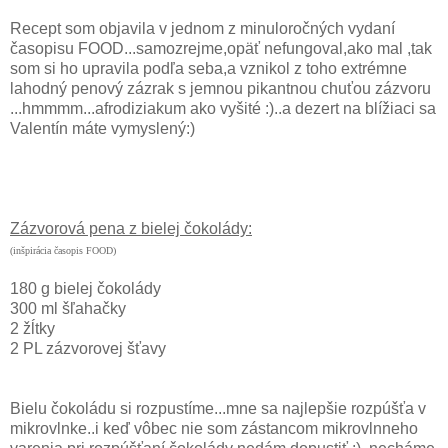
Recept som objavila v jednom z minuloročných vydaní
časopisu FOOD...samozrejme,opäť nefungoval,ako mal ,tak
som si ho upravila podľa seba,a vznikol z toho extrémne
lahodný penový zázrak s jemnou pikantnou chuťou zázvoru
...hmmmm...afrodiziakum ako vyšité :)..a dezert na blížiaci sa
Valentín máte vymyslený:)
Zázvorová pena z bielej čokolády:
(inšpirácia časopis FOOD)
180 g bielej čokolády
300 ml šľahačky
2 žĺtky
2 PL zázvorovej šťavy
Bielu čokoládu si rozpustíme...mne sa najlepšie rozpúšťa v
mikrovlnke..i keď vôbec nie som zástancom mikrovlnneho