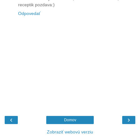
receptik pozdava:)
Odpovedať
‹
›
Domov
Zobraziť webovú verziu