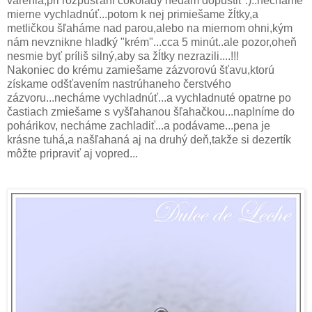
varenia,pri rozpúšťaní čokolády nedám dopustiť :)..necháme
mierne vychladnúť...potom k nej primiešame žĺtky,a
metličkou šľaháme nad parou,alebo na miernom ohni,kým
nám nevznikne hladký "krém"...cca 5 minút..ale pozor,oheň
nesmie byť príliš silný,aby sa žĺtky nezrazili....!!!
Nakoniec do krému zamiešame zázvorovú šťavu,ktorú
získame odšťavením nastrúhaneho čerstvého
zázvoru...necháme vychladnúť...a vychladnuté opatrne po
častiach zmiešame s vyšľahanou šľahačkou...naplníme do
pohárikov, necháme zachladiť...a podávame...pena je
krásne tuhá,a našľahaná aj na druhý deň,takže si dezertík
môžte pripraviť aj vopred...