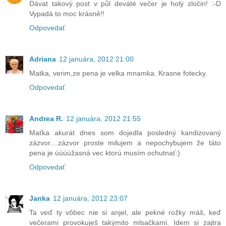
Dávat takový post v půl deváté večer je holý zločin! :-D
Vypadá to moc krásně!!
Odpovedať
Adriana
12 januára, 2012 21:00
Matka, verim,ze pena je velka mnamka. Krasne fotecky.
Odpovedať
Andrea R.
12 januára, 2012 21:55
Maťka akurát dnes som dojedla posledný kandizovaný
zázvor....zázvor proste milujem a nepochybujem že táto
pena je úúúúžasná vec ktorú musím ochutnať:)
Odpovedať
Janka
12 januára, 2012 23:07
Ta veď ty vôbec nie si anjel, ale pekné rožky máš, keď
večerami provokuješ takýmito mlsačkami. Idem si zajtra