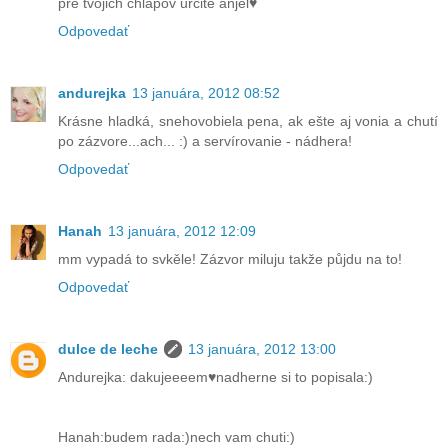
pre tvojich chlapov urcite anjel♥
Odpovedať
andurejka
13 januára, 2012 08:52
Krásne hladká, snehovobiela pena, ak ešte aj vonia a chutí
po zázvore...ach... :) a servírovanie - nádhera!
Odpovedať
Hanah
13 januára, 2012 12:09
mm vypadá to svkěle! Zázvor miluju takže půjdu na to!
Odpovedať
dulce de leche
13 januára, 2012 13:00
Andurejka: dakujeeeem♥nadherne si to popisala:)
Hanah:budem rada:)nech vam chuti:)