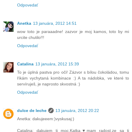
Odpovedať
Anetka
13 januára, 2012 14:51
wow toto je paraaadne! zazvor je moj kamos, toto by mi
urcite chutilo!!!
Odpovedať
Catalina
13 januára, 2012 15:39
To je úplná pastva pro oči! Zázvor s bílou čokoládou, tomu
říkám vychytaná kombinace :) A ta nádobka, ve které to
servíruješ, je naprosto skvostná :)
Odpovedať
dulce de leche
13 januára, 2012 20:22
Anetka: dakujeeem:)vyskusaj:)
Catalina: dakujem ti moc,Katka♥mam radost,ze sa ti