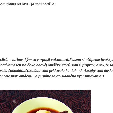
om robila od oka...ja som použila:
a citrón..varíme ,kým sa rozpustí cukor,medzičasom si ošúpeme hrušky
podávame ich na čokoládovéj omáčke,ktorú som si pripravila tak,že s
stila čokoládu..čokoládu som pridávala len tak od oka,aby som dosia
 chcete mať omáčku...a pustíme sa do sladkého vychutnávania:)