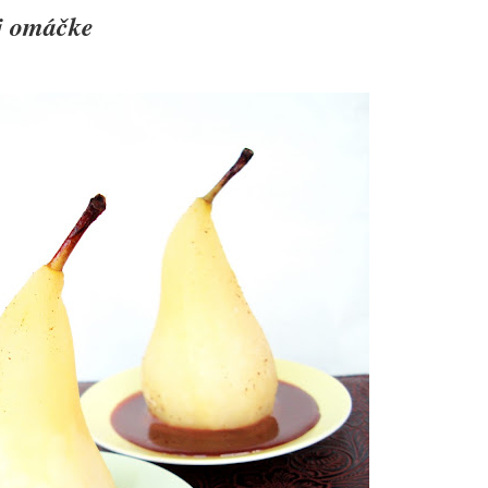
j omáčke