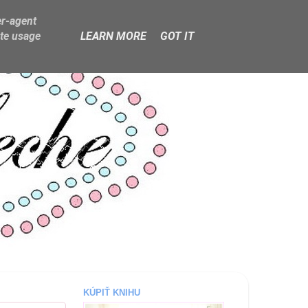
er-agent
ate usage
LEARN MORE
GOT IT
KÚPIŤ KNIHU