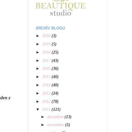
ARCHÍV BLOGU
►
2020
(3)
►
2019
(5)
►
2018
(25)
►
2017
(43)
►
2016
(36)
►
2015
(40)
►
2014
(40)
►
2013
(24)
eden z
►
2012
(78)
▼
2011
(121)
►
decembra
(13)
►
novembra
(5)