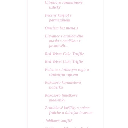
Citrónovo rozmarínové
uzlíčky
Pečený karfiol s
parmezánom
Omeleta bez mena:)
Lievance z arašidového
masla s omáčkou z
javorovéh...
Red Velvet Cake Truffle
Red Velvet Cake Triffle
Polenta s hríbovým ragú a
strateným vajcom
Kokosovo karamelová
nátierka
Kokosovo limetkové
madlenky
Zemiakové košíčky s créme
fraiche a údeným lososom
Jablkové soufflé