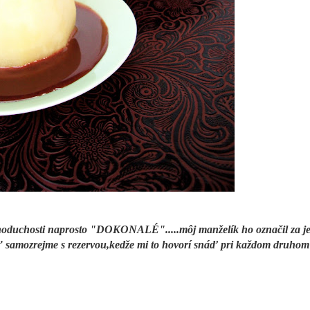
 jednoduchosti naprosto "DOKONALÉ".....môj manželík ho označil za j
brať samozrejme s rezervou,kedže mi to hovorí snáď pri každom druhom