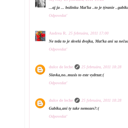
...aj ja ... božinku Maťka ..to je týranie ..gabi
Odpovedať
Andrea R.
25 februára, 2011 17:00
Ne teda to je skvelá dvojka, Maťka ani sa neč
Odpovedať
dulce de leche
25 februára, 2011 18:28
Slavka,no..musis to este vydrzat:(
Odpovedať
dulce de leche
25 februára, 2011 18:28
Gabika,ani ty take nemozes?:(
Odpovedať