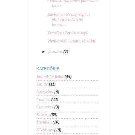
Cviklovo rajčinová polievka s
fetou
Ravioli z červenej repy ,s
plnkou z údeného
lososa...
Tzatziky z červenej repy
Vietnamský banánový koláč
►
januára
(7)
KATEGÓRIE
Bezmäsité jedlá
(45)
Candy
(11)
Cestoviny
(8)
Cookies
(22)
Cupcakes
(3)
Dezerty
(89)
Džemíky
(10)
Giveaway
(19)