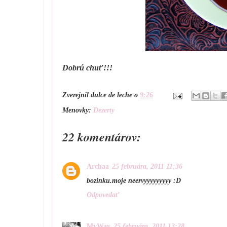
Dobrú chuť!!!
Zverejnil
dulce de leche
o
9:26
Menovky:
Dezerty
22 komentárov:
Archaa
25 februára, 2011 11:36
bozinku.moje neervyyyyyyyyy :D
Odpovedať
MyWay
25 februára, 2011 13:28