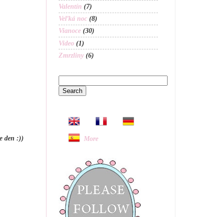
Valentín
(7)
Veľká noc
(8)
Vianoce
(30)
Video
(1)
Zmrzliny
(6)
e den :))
More