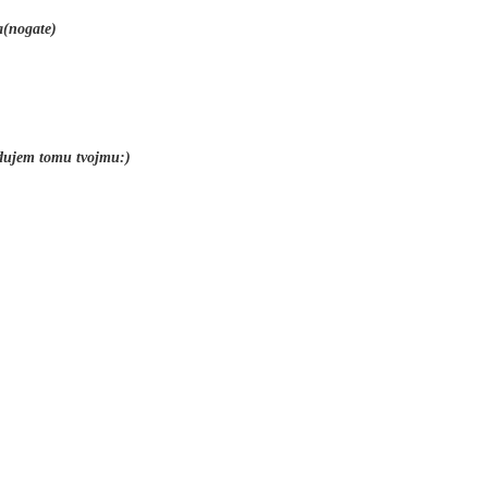
ka(nogate)
udujem tomu tvojmu:)