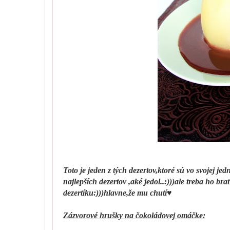
Toto je jeden z tých dezertov,ktoré sú vo svojej
najlepších dezertov ,aké jedol..:)))ale treba ho 
dezertíku:)))hlavne,že mu chutí♥
Zázvorové hrušky na čokoládovej omáčke: