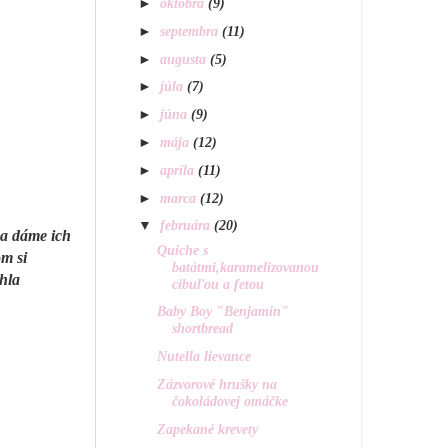
►
októbra
(9)
►
septembra
(11)
►
augusta
(5)
►
júla
(7)
►
júna
(9)
►
mája
(12)
►
apríla
(11)
►
marca
(12)
▼
februára
(20)
,a dáme ich
Quiche s
om si
batátmi,karamelizovanou
hla
cibuľou a fetou
Baby Boy "Benjamin"
shortbread
Nutella lievance
Zázvorové hrušky na
čokoládovej omáčke
Zapekané krevety