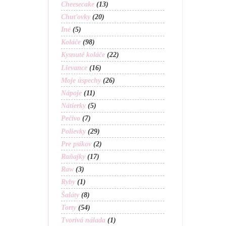
Cheesecake
(13)
Chuťovky
(20)
Iné
(5)
Koláče
(98)
Kysnuté koláče
(22)
Lievance
(16)
Moje úspechy
(26)
Nápoje
(11)
Nátierky
(5)
Pečivo
(7)
Polievky
(29)
Pre psíkov
(2)
Raňajky
(17)
Raw
(3)
Ryby
(1)
Šaláty
(8)
Torty
(54)
Tvorivá nálada
(1)