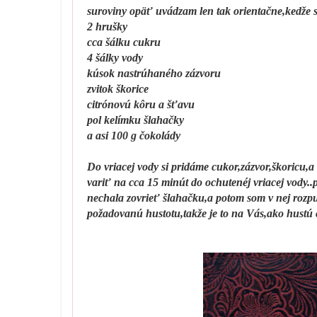
suroviny opäť uvádzam len tak orientačne,kedže s
2 hrušky
cca šálku cukru
4 šálky vody
kúsok nastrúhaného zázvoru
zvitok škorice
citrónovú kôru a šťavu
pol kelímku šlahačky
a asi 100 g čokolády
Do vriacej vody si pridáme cukor,zázvor,škoricu,
variť na cca 15 minút do ochutenéj vriacej vody..
nechala zovrieť šlahačku,a potom som v nej rozpu
požadovanú hustotu,takže je to na Vás,ako hustú